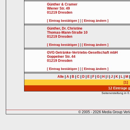
Günther & Cramer
Wiener Str. 49
01219
Dresden
|
[ Eintrag bestätigen ]
[ Eintrag ändern ]
Günther, Dr. Christine
Thomas-Mann-Straße 10
01219
Dresden
|
[ Eintrag bestätigen ]
[ Eintrag ändern ]
GVG Getränke-Vertriebs-Gesellschaft mbH
Goppelner Str. 44
01219
Dresden
|
[ Eintrag bestätigen ]
[ Eintrag ändern ]
Alle
|
A
|
B
|
C
|
D
|
E
|
F
|
G
|
H
|
I
|
J
|
K
|
L
|
M
[1]
12 Einträge 
Seitenerstellung in
© 2005 - 2026 Media Group Ver