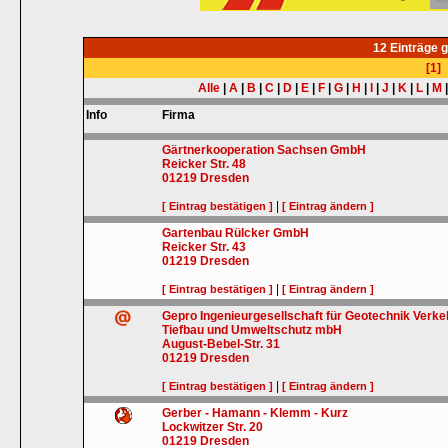
12 Einträge 
[1]
Alle
|
A
|
B
|
C
|
D
|
E
|
F
|
G
|
H
|
I
|
J
|
K
|
L
|
M
Info
Firma
Gärtnerkooperation Sachsen GmbH
Reicker Str. 48
01219
Dresden
|
[ Eintrag bestätigen ]
[ Eintrag ändern ]
Gartenbau Rülcker GmbH
Reicker Str. 43
01219
Dresden
|
[ Eintrag bestätigen ]
[ Eintrag ändern ]
Gepro Ingenieurgesellschaft für Geotechnik Verke
Tiefbau und Umweltschutz mbH
August-Bebel-Str. 31
01219
Dresden
|
[ Eintrag bestätigen ]
[ Eintrag ändern ]
Gerber - Hamann - Klemm - Kurz
Lockwitzer Str. 20
01219
Dresden