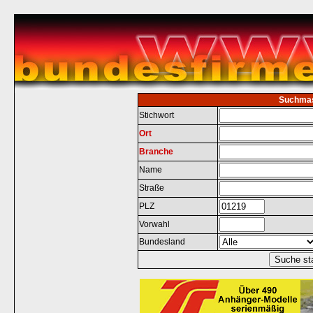
Suchma
Stichwort
Ort
Branche
Name
Straße
PLZ
Vorwahl
Bundesland