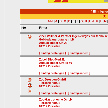
4 Einträge 
[1]
Alle
|
A
|
B
|
C
|
D
|
E
|
F
|
G
|
H
|
I
|
J
|
K
|
L
|
M
Info
Firma
Zibell Willmer & Partner Ingenieurges. für technis
Gebäudeausrüstung mbH
August-Bebel-Str. 23
01219
Dresden
|
[ Eintrag bestätigen ]
[ Eintrag ändern ]
Zobel, Dipl.-Med. E.
August-Bebel-Straße 50
01219
Dresden
|
[ Eintrag bestätigen ]
[ Eintrag ändern ]
Zoo Dresden GmbH
Tiergartenstr. 1
01219
Dresden
|
[ Eintrag bestätigen ]
[ Eintrag ändern ]
Zoo-Gastronomie GmbH
Tiergartenstr. 1
01219
Dresden