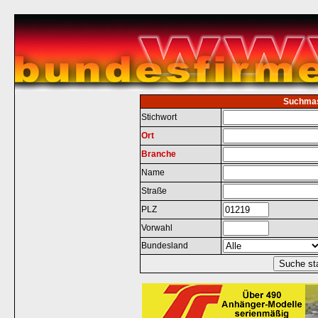
Suchma
Stichwort
Ort
Branche
Name
Straße
PLZ
Vorwahl
Bundesland