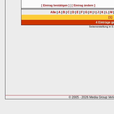
|
[ Eintrag bestätigen ]
[ Eintrag ändern ]
Alle
|
A
|
B
|
C
|
D
|
E
|
F
|
G
|
H
|
I
|
J
|
K
|
L
|
M
[1]
4 Einträge 
Seitenerstellung in
© 2005 - 2026 Media Group Ver