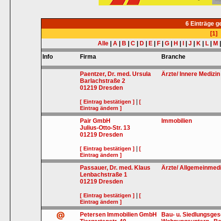
6 Einträge 
[1]
Alle
|
A
|
B
|
C
|
D
|
E
|
F
|
G
|
H
|
I
|
J
|
K
|
L
|
M
Info
Firma
Branche
Paentzer, Dr. med. Ursula
Ärzte/ Innere Medizi
Barlachstraße 2
01219
Dresden
|
[ Eintrag bestätigen ]
[
Eintrag ändern ]
Pair GmbH
Immobilien
Julius-Otto-Str. 13
01219
Dresden
|
[ Eintrag bestätigen ]
[
Eintrag ändern ]
Passauer, Dr. med. Klaus
Ärzte/ Allgemeinmedi
Lenbachstraße 1
01219
Dresden
|
[ Eintrag bestätigen ]
[
Eintrag ändern ]
Petersen Immobilien GmbH
Bau- u. Siedlungsges