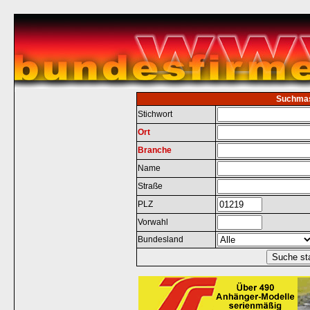
Suchma
Stichwort
Ort
Branche
Name
Straße
PLZ
Vorwahl
Bundesland