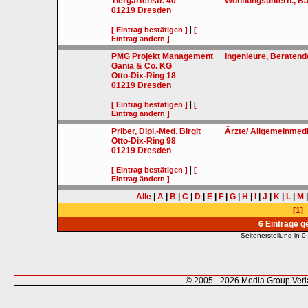
Tiergartenstr. 40
Wohnungsuntern., B
01219
Dresden
|
[ Eintrag bestätigen ]
[
Eintrag ändern ]
PMG Projekt Management
Ingenieure, Beratend
Gania & Co. KG
Otto-Dix-Ring 18
01219
Dresden
|
[ Eintrag bestätigen ]
[
Eintrag ändern ]
Priber, Dipl.-Med. Birgit
Ärzte/ Allgemeinmedi
Otto-Dix-Ring 98
01219
Dresden
|
[ Eintrag bestätigen ]
[
Eintrag ändern ]
Alle
|
A
|
B
|
C
|
D
|
E
|
F
|
G
|
H
|
I
|
J
|
K
|
L
|
M
[1]
6 Einträge 
Seitenerstellung in
© 2005 - 2026 Media Group Ver