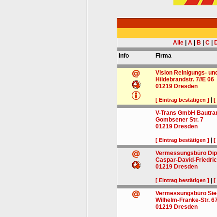
Alle
|
A
|
B
|
C
|
Info
Firma
Vision Reinigungs- u
Hildebrandstr. 7//E 06
01219
Dresden
|
[ Eintrag bestätigen ]
[
V-Trans GmbH Bautra
Gombsener Str. 7
01219
Dresden
|
[ Eintrag bestätigen ]
[
Vermessungsbüro Dipl
Caspar-David-Friedric
01219
Dresden
|
[ Eintrag bestätigen ]
[
Vermessungsbüro Sie
Wilhelm-Franke-Str. 6
01219
Dresden