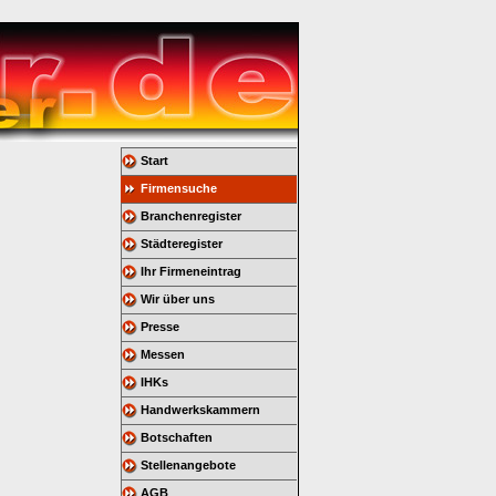
Start
Firmensuche
Branchenregister
Städteregister
Ihr Firmeneintrag
Wir über uns
Presse
Messen
IHKs
Handwerkskammern
Botschaften
Stellenangebote
AGB