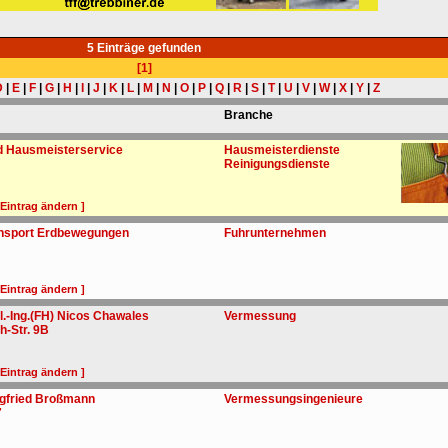
5 Einträge gefunden
[1]
D
|
E
|
F
|
G
|
H
|
I
|
J
|
K
|
L
|
M
|
N
|
O
|
P
|
Q
|
R
|
S
|
T
|
U
|
V
|
W
|
X
|
Y
|
Z
Branche
nd Hausmeisterservice
Hausmeisterdienste
Reinigungsdienste
 Eintrag ändern ]
nsport Erdbewegungen
Fuhrunternehmen
 Eintrag ändern ]
.-Ing.(FH) Nicos Chawales
Vermessung
h-Str. 9B
 Eintrag ändern ]
gfried Broßmann
Vermessungsingenieure
7