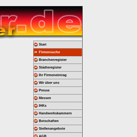
Start
Firmensuche
Branchenregister
Städteregister
Ihr Firmeneintrag
Wir über uns
Presse
Messen
IHKs
Handwerkskammern
Botschaften
Stellenangebote
AGB