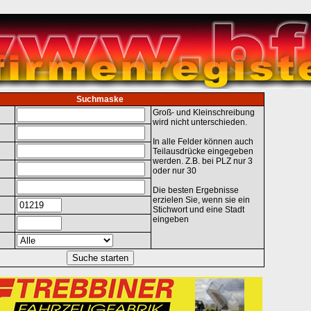
Suchmaske
Groß- und Kleinschreibung
wird nicht unterschieden.
In alle Felder können auch
Teilausdrücke eingegeben
werden. Z.B. bei PLZ nur 3
oder nur 30
Die besten Ergebnisse
erzielen Sie, wenn sie ein
Stichwort und eine Stadt
eingeben