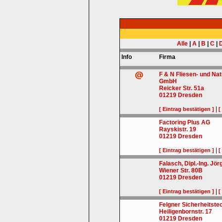
Alle
|
A
|
B
|
C
|
Info
Firma
F & N Fliesen- und Na
GmbH
Reicker Str. 51a
01219
Dresden
|
[ Eintrag bestätigen ]
[
Factoring Plus AG
Rayskistr. 19
01219
Dresden
|
[ Eintrag bestätigen ]
[
Falasch, Dipl.-Ing. Jör
Wiener Str. 80B
01219
Dresden
|
[ Eintrag bestätigen ]
[
Felgner Sicherheitst
Heiligenbornstr. 17
01219
Dresden