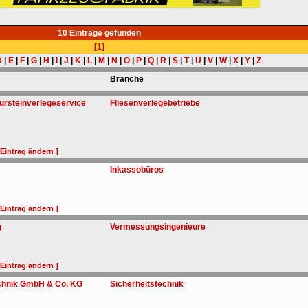
10 Einträge gefunden
[1]
D
|
E
|
F
|
G
|
H
|
I
|
J
|
K
|
L
|
M
|
N
|
O
|
P
|
Q
|
R
|
S
|
T
|
U
|
V
|
W
|
X
|
Y
|
Z
Branche
tursteinverlegeservice
Fliesenverlegebetriebe
 Eintrag ändern ]
Inkassobüros
 Eintrag ändern ]
g
Vermessungsingenieure
 Eintrag ändern ]
echnik GmbH & Co. KG
Sicherheitstechnik