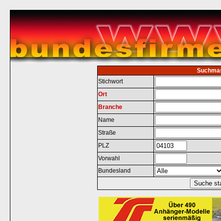
Suchma
Stichwort
Ort
Branche
Name
Straße
PLZ
Vorwahl
Bundesland