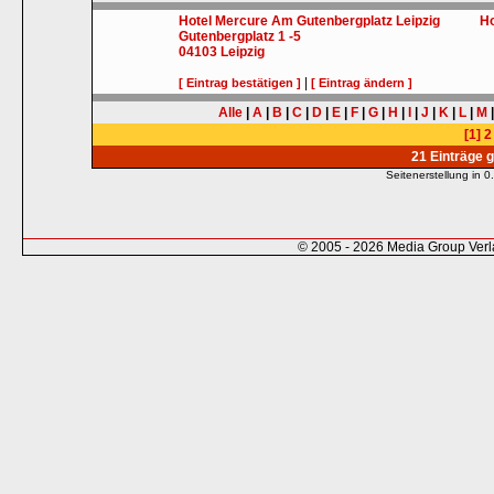
Hotel Mercure Am Gutenbergplatz Leipzig
Ho
Gutenbergplatz 1 -5
04103
Leipzig
|
[ Eintrag bestätigen ]
[ Eintrag ändern ]
Alle
|
A
|
B
|
C
|
D
|
E
|
F
|
G
|
H
|
I
|
J
|
K
|
L
|
M
[1]
2
21 Einträge 
Seitenerstellung in
© 2005 - 2026 Media Group Ver