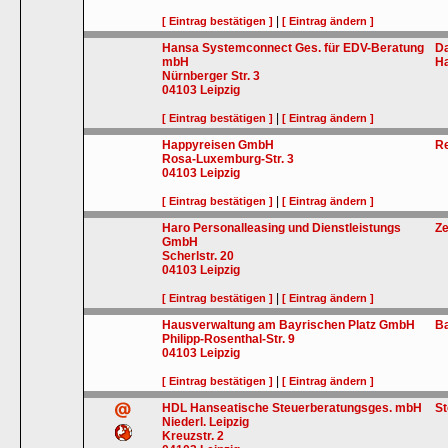
|
[ Eintrag bestätigen ]
[ Eintrag ändern ]
Hansa Systemconnect Ges. für EDV-Beratung
Da
mbH
H
Nürnberger Str. 3
04103
Leipzig
|
[ Eintrag bestätigen ]
[ Eintrag ändern ]
Happyreisen GmbH
Re
Rosa-Luxemburg-Str. 3
04103
Leipzig
|
[ Eintrag bestätigen ]
[ Eintrag ändern ]
Haro Personalleasing und Dienstleistungs
Ze
GmbH
Scherlstr. 20
04103
Leipzig
|
[ Eintrag bestätigen ]
[ Eintrag ändern ]
Hausverwaltung am Bayrischen Platz GmbH
Ba
Philipp-Rosenthal-Str. 9
04103
Leipzig
|
[ Eintrag bestätigen ]
[ Eintrag ändern ]
HDL Hanseatische Steuerberatungsges. mbH
S
Niederl. Leipzig
Kreuzstr. 2