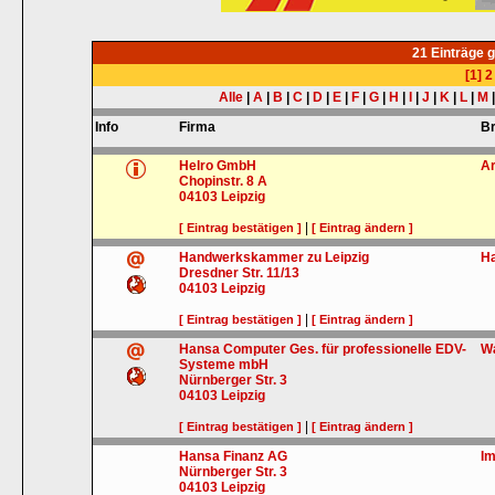
21 Einträge 
[1]
2
Alle
|
A
|
B
|
C
|
D
|
E
|
F
|
G
|
H
|
I
|
J
|
K
|
L
|
M
Info
Firma
B
Helro GmbH
Ar
Chopinstr. 8 A
04103
Leipzig
|
[ Eintrag bestätigen ]
[ Eintrag ändern ]
Handwerkskammer zu Leipzig
H
Dresdner Str. 11/13
04103
Leipzig
|
[ Eintrag bestätigen ]
[ Eintrag ändern ]
Hansa Computer Ges. für professionelle EDV-
Wa
Systeme mbH
Nürnberger Str. 3
04103
Leipzig
|
[ Eintrag bestätigen ]
[ Eintrag ändern ]
Hansa Finanz AG
Im
Nürnberger Str. 3
04103
Leipzig