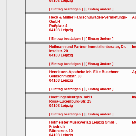
04103
Leipzig
|
[ Eintrag bestätigen ]
[ Eintrag ändern ]
Heck & Müller Fahrschulwagen-Vermietungs-
A
GmbH
Roßplatz 4
04103
Leipzig
|
[ Eintrag bestätigen ]
[ Eintrag ändern ]
Heilmann und Partner Immobilienberater, Dr.
Im
Inselstr. 20
04103
Leipzig
|
[ Eintrag bestätigen ]
[ Eintrag ändern ]
Henrietten-Apotheke Inh. Elke Buschner
A
Goldschmidtstr. 30
04103
Leipzig
|
[ Eintrag bestätigen ]
[ Eintrag ändern ]
Hoeft Ingenieurges. mbH
In
Rosa-Luxemburg-Str. 25
04103
Leipzig
|
[ Eintrag bestätigen ]
[ Eintrag ändern ]
Hofmeister Musikverlag Leipzig GmbH,
M
Friedrich
Büttnerstr. 10
04103
Leipzig