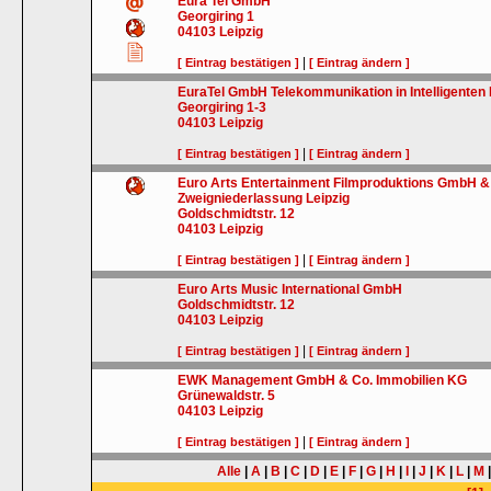
Eura Tel GmbH
Georgiring 1
04103
Leipzig
|
[ Eintrag bestätigen ]
[ Eintrag ändern ]
EuraTel GmbH Telekommunikation in Intelligenten
Georgiring 1-3
04103
Leipzig
|
[ Eintrag bestätigen ]
[ Eintrag ändern ]
Euro Arts Entertainment Filmproduktions GmbH &
Zweigniederlassung Leipzig
Goldschmidtstr. 12
04103
Leipzig
|
[ Eintrag bestätigen ]
[ Eintrag ändern ]
Euro Arts Music International GmbH
Goldschmidtstr. 12
04103
Leipzig
|
[ Eintrag bestätigen ]
[ Eintrag ändern ]
EWK Management GmbH & Co. Immobilien KG
Grünewaldstr. 5
04103
Leipzig
|
[ Eintrag bestätigen ]
[ Eintrag ändern ]
Alle
|
A
|
B
|
C
|
D
|
E
|
F
|
G
|
H
|
I
|
J
|
K
|
L
|
M