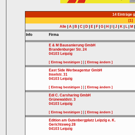
14 Einträge 
[1]
Alle
|
A
|
B
|
C
|
D
|
E
|
F
|
G
|
H
|
I
|
J
|
K
|
L
|
M
Info
Firma
E & M Bausanierung GmbH
Brandenburger Str. 24
04103
Leipzig
|
[ Eintrag bestätigen ]
[ Eintrag ändern ]
East Side Werbeagentur GmbH
Inselstr. 31
04103
Leipzig
|
[ Eintrag bestätigen ]
[ Eintrag ändern ]
Edi C. Carsharing GmbH
Grünewaldstr. 3
04103
Leipzig
|
[ Eintrag bestätigen ]
[ Eintrag ändern ]
Edition am Gutenbergplatz Leipzig e. K.
Gerichtsweg 28
04103
Leipzig