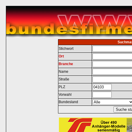
Suchma
Stichwort
Ort
Branche
Name
Straße
PLZ
Vorwahl
Bundesland