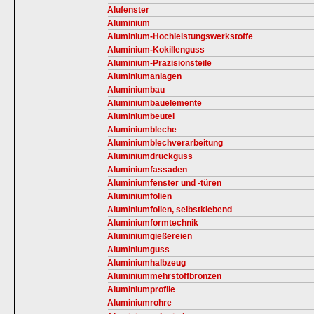
Alufenster
Aluminium
Aluminium-Hochleistungswerkstoffe
Aluminium-Kokillenguss
Aluminium-Präzisionsteile
Aluminiumanlagen
Aluminiumbau
Aluminiumbauelemente
Aluminiumbeutel
Aluminiumbleche
Aluminiumblechverarbeitung
Aluminiumdruckguss
Aluminiumfassaden
Aluminiumfenster und -türen
Aluminiumfolien
Aluminiumfolien, selbstklebend
Aluminiumformtechnik
Aluminiumgießereien
Aluminiumguss
Aluminiumhalbzeug
Aluminiummehrstoffbronzen
Aluminiumprofile
Aluminiumrohre