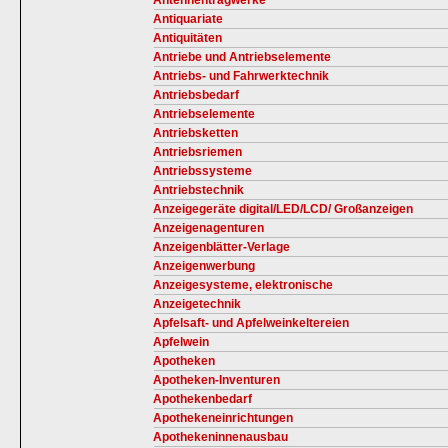
Antennentragwerke
Antiquariate
Antiquitäten
Antriebe und Antriebselemente
Antriebs- und Fahrwerktechnik
Antriebsbedarf
Antriebselemente
Antriebsketten
Antriebsriemen
Antriebssysteme
Antriebstechnik
Anzeigegeräte digital/LED/LCD/ Großanzeigen
Anzeigenagenturen
Anzeigenblätter-Verlage
Anzeigenwerbung
Anzeigesysteme, elektronische
Anzeigetechnik
Apfelsaft- und Apfelweinkeltereien
Apfelwein
Apotheken
Apotheken-Inventuren
Apothekenbedarf
Apothekeneinrichtungen
Apothekeninnenausbau