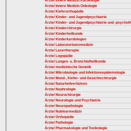
Ärzte/ Innere Medizin Kardiologie
Ärzte/ Innere Medizin Onkologie
Ärzte/ Kieferorthopädie
Ärzte/ Kinder- und Jugendpsychiatrie
Ärzte/ Kinder- und Jugendpsychiatrie und -psychot
Ärzte/ Kinderchirurgie
Ärzte/ Kinderheilkunde
Ärzte/ Kinderkardiologen
Ärzte/ Laboratoriumsmedizin
Ärzte/ Lasertherapie
Ärzte/ Logopädie
Ärzte/ Lungen- u. Bronchialheilkunde
Ärzte/ medizinische Genetik
Ärzte/ Mikrobiologie und Infektionsepidemiologie
Ärzte/ Mund-, Kiefer- und Gesichtschirurgie
Ärzte/ Naturheilverfahren
Ärzte/ Nephrologie
Ärzte/ Neurochirurgie
Ärzte/ Neurologie und Psychiatrie
Ärzte/ Neuropathologie
Ärzte/ Nuklearmedizin
Ärzte/ Orthopädie
Ärzte/ Pathologie
Ärzte/ Pharmakologie und Toxikologie