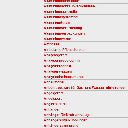
Aluminiumschmieden
Aluminiumschraubverschlüsse
Aluminiumstanzteile
Aluminiumsystembau
Aluminiumtüren
Aluminiumverarbeitung
Aluminiumverpackungen
Aluminiumwaren
Ambosse
Ambulante Pflegedienste
Analysegeräte
Analysenmesstechnik
Analysentechnik
Analysenwaagen
Analytische Instrumente
Anbaumöbel
Anbohrapparate für Gas- und Wasserrohrleitungen
Angelgeräte
Angelsport
Anglerbedarf
Anhänger
Anhänger für Kraftfahrzeuge
Anhängerkugelkupplungen
Anhängervermietung