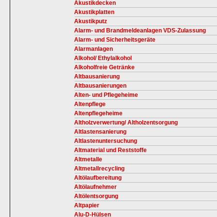
Akustikdecken
Akustikplatten
Akustikputz
Alarm- und Brandmeldeanlagen VDS-Zulassung
Alarm- und Sicherheitsgeräte
Alarmanlagen
Alkohol/ Ethylalkohol
Alkoholfreie Getränke
Altbausanierung
Altbausanierungen
Alten- und Pflegeheime
Altenpflege
Altenpflegeheime
Altholzverwertung/ Altholzentsorgung
Altlastensanierung
Altlastenuntersuchung
Altmaterial und Reststoffe
Altmetalle
Altmetallrecycling
Altölaufbereitung
Altölaufnehmer
Altölentsorgung
Altpapier
Alu-D-Hülsen