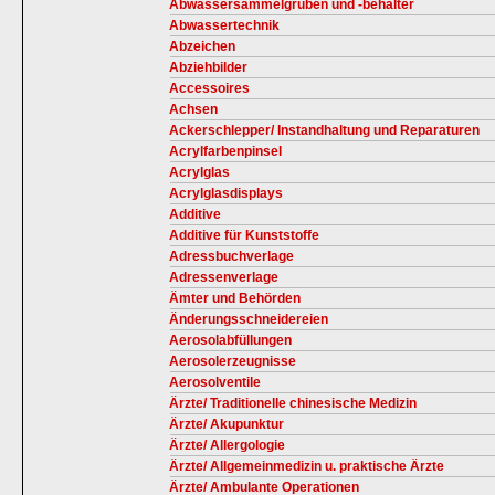
Abwassersammelgruben und -behälter
Abwassertechnik
Abzeichen
Abziehbilder
Accessoires
Achsen
Ackerschlepper/ Instandhaltung und Reparaturen
Acrylfarbenpinsel
Acrylglas
Acrylglasdisplays
Additive
Additive für Kunststoffe
Adressbuchverlage
Adressenverlage
Ämter und Behörden
Änderungsschneidereien
Aerosolabfüllungen
Aerosolerzeugnisse
Aerosolventile
Ärzte/ Traditionelle chinesische Medizin
Ärzte/ Akupunktur
Ärzte/ Allergologie
Ärzte/ Allgemeinmedizin u. praktische Ärzte
Ärzte/ Ambulante Operationen