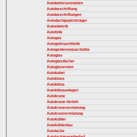
Autobahnraststätten
Autobeschriftung
Autobeschriftungen
Autodachgepäckträger
Autoelektrik
Autofelle
Autogas
Autogebrauchtteile
Autogenbrennzuschnitte
Autoglas
Autoglasdächer
Autoglasereien
Autokabel
Autokinos
Autoklima
Autoklimaanlagen
Autokrane
Autokrane-Verleih
Autokranevermietung
Autokranvermietung
Autokühler
Autokühlerbau
Autolacke
Autolackierereibedarf