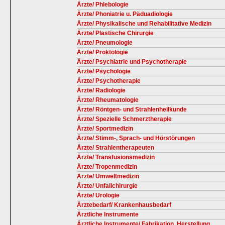
Ärzte/ Phlebologie
Ärzte/ Phoniatrie u. Päduadiologie
Ärzte/ Physikalische und Rehabilitative Medizin
Ärzte/ Plastische Chirurgie
Ärzte/ Pneumologie
Ärzte/ Proktologie
Ärzte/ Psychiatrie und Psychotherapie
Ärzte/ Psychologie
Ärzte/ Psychotherapie
Ärzte/ Radiologie
Ärzte/ Rheumatologie
Ärzte/ Röntgen- und Strahlenheilkunde
Ärzte/ Spezielle Schmerztherapie
Ärzte/ Sportmedizin
Ärzte/ Stimm-, Sprach- und Hörstörungen
Ärzte/ Strahlentherapeuten
Ärzte/ Transfusionsmedizin
Ärzte/ Tropenmedizin
Ärzte/ Umweltmedizin
Ärzte/ Unfallchirurgie
Ärzte/ Urologie
Ärztebedarf/ Krankenhausbedarf
Ärztliche Instrumente
Ärztliche Instrumente/ Fabrikation, Herstellung