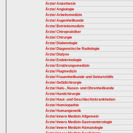
Ärzte/ Anästhesie
Ärzte/ Angiologie
Ärzte/ Arbeitsmedizin
Ärzte/ Augenheilkunde
Ärzte/ Betriebsmedizin
Ärzte/ Chiropraktiker
Ärzte/ Chirurgie
Ärzte/ Diabetologie
Ärzte/ Diagnostische Radiologie
Ärzte/ Dialyse
Ärzte/ Endokrinologie
Ärzte/ Ernährungsmedizin
Ärzte/ Flugmedizin
Ärzte/ Frauenheilkunde und Geburtshilfe
Ärzte/ Gefäßchirurgie
Ärzte/ Hals-, Nasen- und Ohrenheilkunde
Ärzte/ Handchirurgie
Ärzte/ Haut- und Geschlechtskrankheiten
Ärzte/ Homöopathie
Ärzte/ Humangenetik
Ärzte/ Innere Medizin Allgemein
Ärzte/ Innere Medizin Gastroenterologie
Ärzte/ Innere Medizin Hämatologie