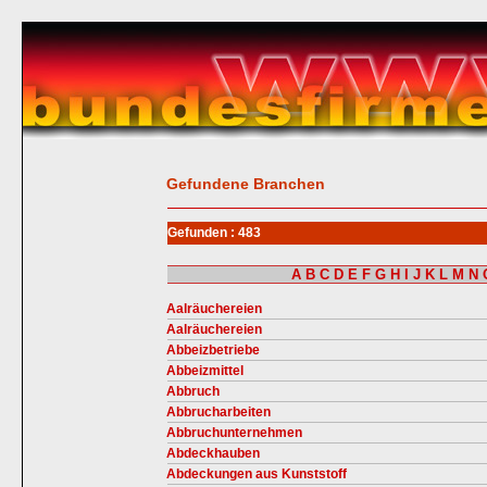
Gefundene Branchen
Gefunden : 483
A
B
C
D
E
F
G
H
I
J
K
L
M
N
Aalräuchereien
Aalräuchereien
Abbeizbetriebe
Abbeizmittel
Abbruch
Abbrucharbeiten
Abbruchunternehmen
Abdeckhauben
Abdeckungen aus Kunststoff