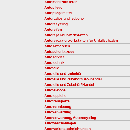
Automobilzulieferer
Autopflege
Autopflegemittel
Autoradios und -zubehör
Autorecycling
Autoreifen
Autoreparaturwerkstätten
Autoreparaturwerkstätten für Unfallschäden
Autosattlereien
Autoschonbezüge
Autoservice
Autotechnik
Autoteile
Autoteile und -zubehör
Autoteile und Zubehör/ Großhandel
Autoteile und Zubehör/ Handel
Autotelefone
Autoteppiche
Autotransporte
Autovermietung
Autoverwertung
Autoverwertung, Autorecycling
Autowaschanlagen
Autowerkstatteinrichtungen