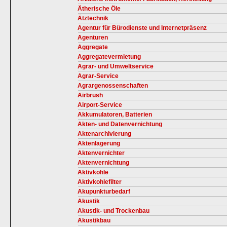
Ätherische Öle
Ätztechnik
Agentur für Bürodienste und Internetpräsenz
Agenturen
Aggregate
Aggregatevermietung
Agrar- und Umweltservice
Agrar-Service
Agrargenossenschaften
Airbrush
Airport-Service
Akkumulatoren, Batterien
Akten- und Datenvernichtung
Aktenarchivierung
Aktenlagerung
Aktenvernichter
Aktenvernichtung
Aktivkohle
Aktivkohlefilter
Akupunkturbedarf
Akustik
Akustik- und Trockenbau
Akustikbau