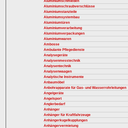
Aluminiumschmieden
Aluminiumschraubverschlüsse
Aluminiumstanzteile
Aluminiumsystembau
Aluminiumtüren
Aluminiumverarbeitung
Aluminiumverpackungen
Aluminiumwaren
Ambosse
Ambulante Pflegedienste
Analysegeräte
Analysenmesstechnik
Analysentechnik
Analysenwaagen
Analytische Instrumente
Anbaumöbel
Anbohrapparate für Gas- und Wasserrohrleitungen
Angelgeräte
Angelsport
Anglerbedarf
Anhänger
Anhänger für Kraftfahrzeuge
Anhängerkugelkupplungen
Anhängervermietung