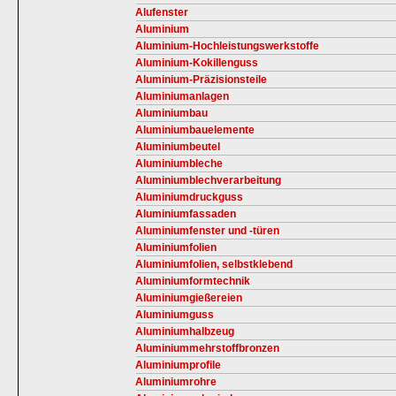
Alufenster
Aluminium
Aluminium-Hochleistungswerkstoffe
Aluminium-Kokillenguss
Aluminium-Präzisionsteile
Aluminiumanlagen
Aluminiumbau
Aluminiumbauelemente
Aluminiumbeutel
Aluminiumbleche
Aluminiumblechverarbeitung
Aluminiumdruckguss
Aluminiumfassaden
Aluminiumfenster und -türen
Aluminiumfolien
Aluminiumfolien, selbstklebend
Aluminiumformtechnik
Aluminiumgießereien
Aluminiumguss
Aluminiumhalbzeug
Aluminiummehrstoffbronzen
Aluminiumprofile
Aluminiumrohre