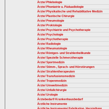
Ärzte/ Phlebologie
Ärzte/ Phoniatrie u. Päduadiologie
Ärzte/ Physikalische und Rehabilitative Medizin
Ärzte/ Plastische Chirurgie
Ärzte/ Pneumologie
Ärzte/ Proktologie
Ärzte/ Psychiatrie und Psychotherapie
Ärzte/ Psychologie
Ärzte/ Psychotherapie
Ärzte/ Radiologie
Ärzte/ Rheumatologie
Ärzte/ Röntgen- und Strahlenheilkunde
Ärzte/ Spezielle Schmerztherapie
Ärzte/ Sportmedizin
Ärzte/ Stimm-, Sprach- und Hörstörungen
Ärzte/ Strahlentherapeuten
Ärzte/ Transfusionsmedizin
Ärzte/ Tropenmedizin
Ärzte/ Umweltmedizin
Ärzte/ Unfallchirurgie
Ärzte/ Urologie
Ärztebedarf/ Krankenhausbedarf
Ärztliche Instrumente
Ärztliche Instrumente/ Fabrikation, Herstellung