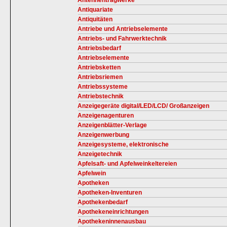
Antennentragwerke
Antiquariate
Antiquitäten
Antriebe und Antriebselemente
Antriebs- und Fahrwerktechnik
Antriebsbedarf
Antriebselemente
Antriebsketten
Antriebsriemen
Antriebssysteme
Antriebstechnik
Anzeigegeräte digital/LED/LCD/ Großanzeigen
Anzeigenagenturen
Anzeigenblätter-Verlage
Anzeigenwerbung
Anzeigesysteme, elektronische
Anzeigetechnik
Apfelsaft- und Apfelweinkeltereien
Apfelwein
Apotheken
Apotheken-Inventuren
Apothekenbedarf
Apothekeneinrichtungen
Apothekeninnenausbau