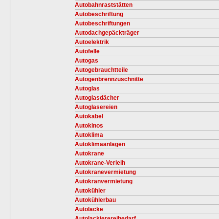
Autobahnraststätten
Autobeschriftung
Autobeschriftungen
Autodachgepäckträger
Autoelektrik
Autofelle
Autogas
Autogebrauchtteile
Autogenbrennzuschnitte
Autoglas
Autoglasdächer
Autoglasereien
Autokabel
Autokinos
Autoklima
Autoklimaanlagen
Autokrane
Autokrane-Verleih
Autokranevermietung
Autokranvermietung
Autokühler
Autokühlerbau
Autolacke
Autolackierereibedarf