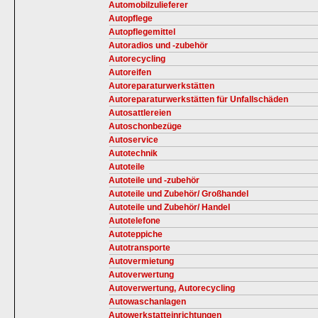
Automobilzulieferer
Autopflege
Autopflegemittel
Autoradios und -zubehör
Autorecycling
Autoreifen
Autoreparaturwerkstätten
Autoreparaturwerkstätten für Unfallschäden
Autosattlereien
Autoschonbezüge
Autoservice
Autotechnik
Autoteile
Autoteile und -zubehör
Autoteile und Zubehör/ Großhandel
Autoteile und Zubehör/ Handel
Autotelefone
Autoteppiche
Autotransporte
Autovermietung
Autoverwertung
Autoverwertung, Autorecycling
Autowaschanlagen
Autowerkstatteinrichtungen