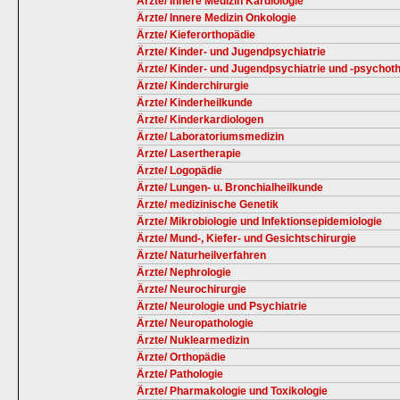
Ärzte/ Innere Medizin Kardiologie
Ärzte/ Innere Medizin Onkologie
Ärzte/ Kieferorthopädie
Ärzte/ Kinder- und Jugendpsychiatrie
Ärzte/ Kinder- und Jugendpsychiatrie und -psychot
Ärzte/ Kinderchirurgie
Ärzte/ Kinderheilkunde
Ärzte/ Kinderkardiologen
Ärzte/ Laboratoriumsmedizin
Ärzte/ Lasertherapie
Ärzte/ Logopädie
Ärzte/ Lungen- u. Bronchialheilkunde
Ärzte/ medizinische Genetik
Ärzte/ Mikrobiologie und Infektionsepidemiologie
Ärzte/ Mund-, Kiefer- und Gesichtschirurgie
Ärzte/ Naturheilverfahren
Ärzte/ Nephrologie
Ärzte/ Neurochirurgie
Ärzte/ Neurologie und Psychiatrie
Ärzte/ Neuropathologie
Ärzte/ Nuklearmedizin
Ärzte/ Orthopädie
Ärzte/ Pathologie
Ärzte/ Pharmakologie und Toxikologie