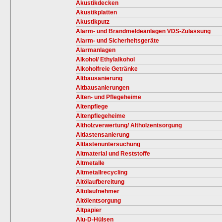
Akustikdecken
Akustikplatten
Akustikputz
Alarm- und Brandmeldeanlagen VDS-Zulassung
Alarm- und Sicherheitsgeräte
Alarmanlagen
Alkohol/ Ethylalkohol
Alkoholfreie Getränke
Altbausanierung
Altbausanierungen
Alten- und Pflegeheime
Altenpflege
Altenpflegeheime
Altholzverwertung/ Altholzentsorgung
Altlastensanierung
Altlastenuntersuchung
Altmaterial und Reststoffe
Altmetalle
Altmetallrecycling
Altölaufbereitung
Altölaufnehmer
Altölentsorgung
Altpapier
Alu-D-Hülsen