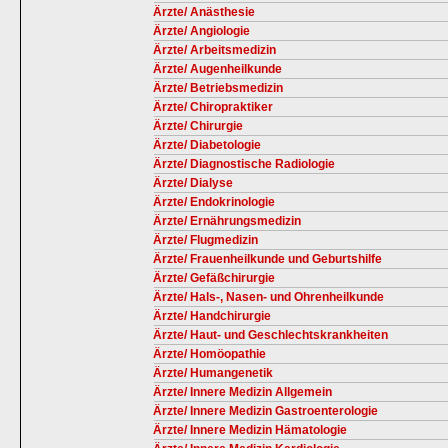
Ärzte/ Anästhesie
Ärzte/ Angiologie
Ärzte/ Arbeitsmedizin
Ärzte/ Augenheilkunde
Ärzte/ Betriebsmedizin
Ärzte/ Chiropraktiker
Ärzte/ Chirurgie
Ärzte/ Diabetologie
Ärzte/ Diagnostische Radiologie
Ärzte/ Dialyse
Ärzte/ Endokrinologie
Ärzte/ Ernährungsmedizin
Ärzte/ Flugmedizin
Ärzte/ Frauenheilkunde und Geburtshilfe
Ärzte/ Gefäßchirurgie
Ärzte/ Hals-, Nasen- und Ohrenheilkunde
Ärzte/ Handchirurgie
Ärzte/ Haut- und Geschlechtskrankheiten
Ärzte/ Homöopathie
Ärzte/ Humangenetik
Ärzte/ Innere Medizin Allgemein
Ärzte/ Innere Medizin Gastroenterologie
Ärzte/ Innere Medizin Hämatologie