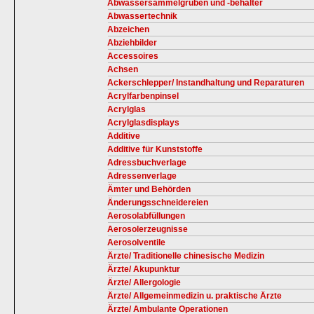
Abwassersammelgruben und -behälter
Abwassertechnik
Abzeichen
Abziehbilder
Accessoires
Achsen
Ackerschlepper/ Instandhaltung und Reparaturen
Acrylfarbenpinsel
Acrylglas
Acrylglasdisplays
Additive
Additive für Kunststoffe
Adressbuchverlage
Adressenverlage
Ämter und Behörden
Änderungsschneidereien
Aerosolabfüllungen
Aerosolerzeugnisse
Aerosolventile
Ärzte/ Traditionelle chinesische Medizin
Ärzte/ Akupunktur
Ärzte/ Allergologie
Ärzte/ Allgemeinmedizin u. praktische Ärzte
Ärzte/ Ambulante Operationen