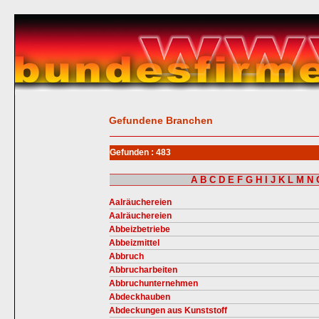
Gefundene Branchen
Gefunden : 483
A
B
C
D
E
F
G
H
I
J
K
L
M
N
Aalräuchereien
Aalräuchereien
Abbeizbetriebe
Abbeizmittel
Abbruch
Abbrucharbeiten
Abbruchunternehmen
Abdeckhauben
Abdeckungen aus Kunststoff