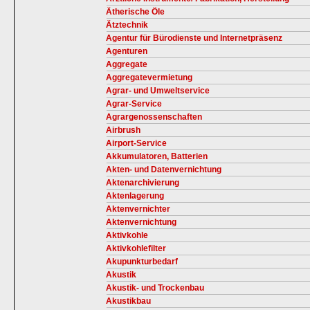
Ätherische Öle
Ätztechnik
Agentur für Bürodienste und Internetpräsenz
Agenturen
Aggregate
Aggregatevermietung
Agrar- und Umweltservice
Agrar-Service
Agrargenossenschaften
Airbrush
Airport-Service
Akkumulatoren, Batterien
Akten- und Datenvernichtung
Aktenarchivierung
Aktenlagerung
Aktenvernichter
Aktenvernichtung
Aktivkohle
Aktivkohlefilter
Akupunkturbedarf
Akustik
Akustik- und Trockenbau
Akustikbau