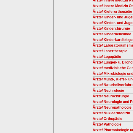
Ärzte/ Innere Medizin Ka
Ärzte/ Innere Medizin O
Ärzte/ Kieferorthopädie
Ärzte/ Kinder- und Juge
Ärzte/ Kinder- und Jug
Ärzte/ Kinderchirurgie
Ärzte/ Kinderheilkunde
Ärzte/ Kinderkardiolog
Ärzte/ Laboratoriumsme
Ärzte/ Lasertherapie
Ärzte/ Logopädie
Ärzte/ Lungen- u. Bronc
Ärzte/ medizinische Gen
Ärzte/ Mikrobiologie un
Ärzte/ Mund-, Kiefer- u
Ärzte/ Naturheilverfahr
Ärzte/ Nephrologie
Ärzte/ Neurochirurgie
Ärzte/ Neurologie und P
Ärzte/ Neuropathologie
Ärzte/ Nuklearmedizin
Ärzte/ Orthopädie
Ärzte/ Pathologie
Ärzte/ Pharmakologie u