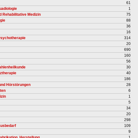
61
uadiologie
1
d Rehabilitative Medizin
75
gie
88
36
16
 Psychotherapie
314
20
690
160
56
rahlenheilkunde
30
ztherapie
40
186
 und Hörstörungen
28
uten
6
izin
1
5
34
20
298
ausbedarf
109
9
abrikation, Herstellung
1