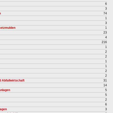
6
3
n
74
1
3
setzmulden
1
23
4
216
1
2
2
1
1
2
2
 Abfallwirtschaft
31
14
nlagen
5
5
2
6
lagen
3