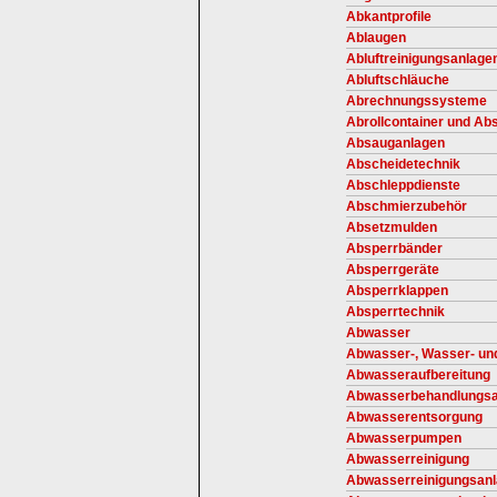
Abkantprofile
Ablaugen
Abluftreinigungsanlage
Abluftschläuche
Abrechnungssysteme
Abrollcontainer und Ab
Absauganlagen
Abscheidetechnik
Abschleppdienste
Abschmierzubehör
Absetzmulden
Absperrbänder
Absperrgeräte
Absperrklappen
Absperrtechnik
Abwasser
Abwasser-, Wasser- und
Abwasseraufbereitung
Abwasserbehandlungsa
Abwasserentsorgung
Abwasserpumpen
Abwasserreinigung
Abwasserreinigungsan