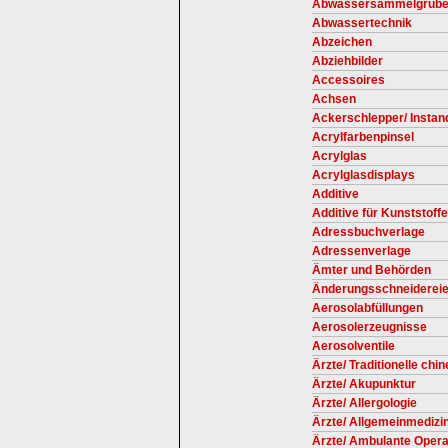
Abwassersammelgruben
Abwassertechnik
Abzeichen
Abziehbilder
Accessoires
Achsen
Ackerschlepper/ Instan
Acrylfarbenpinsel
Acrylglas
Acrylglasdisplays
Additive
Additive für Kunststoffe
Adressbuchverlage
Adressenverlage
Ämter und Behörden
Änderungsschneiderei
Aerosolabfüllungen
Aerosolerzeugnisse
Aerosolventile
Ärzte/ Traditionelle chi
Ärzte/ Akupunktur
Ärzte/ Allergologie
Ärzte/ Allgemeinmedizin
Ärzte/ Ambulante Opera