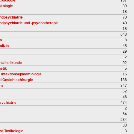
rdiologie
167
nkologie
39
18
ndpsychiatrie
70
endpsychiatrie und -psychotherapie
40
18
643
en
8
dizin
48
29
2
hialheilkunde
92
etik
5
d Infektionsepidemiologie
15
nd Gesichtschirurgie
136
en
347
62
46
sychiatrie
474
2
64
534
38
nd Toxikologie
3