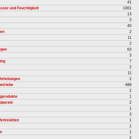
41
sser und Feuchtigkeit
1001
13
3
40
gen
2
11
2
agen
63
3
ing
7
2
11
hrleitungen
2
betriebe
488
2
igprodukte
1
pparate
2
1
3
erkstätten
1
1
n
1
2