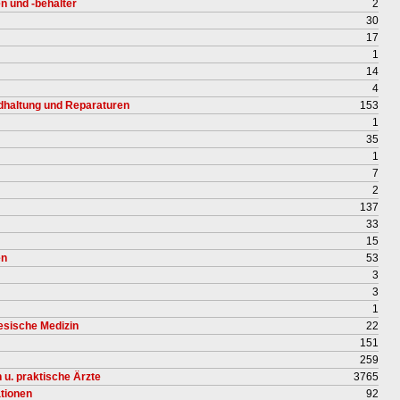
 und -behälter
2
30
17
1
14
4
dhaltung und Reparaturen
153
1
35
1
7
2
137
33
15
en
53
3
3
1
nesische Medizin
22
151
259
 u. praktische Ärzte
3765
tionen
92