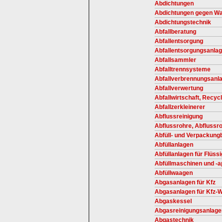
Abdichtungen
Abdichtungen gegen Wa
Abdichtungstechnik
Abfallberatung
Abfallentsorgung
Abfallentsorgungsanla
Abfallsammler
Abfalltrennsysteme
Abfallverbrennungsanl
Abfallverwertung
Abfallwirtschaft, Recycl
Abfallzerkleinerer
Abflussreinigung
Abflussrohre, Abflussro
Abfüll- und Verpackung
Abfüllanlagen
Abfüllanlagen für Flüss
Abfüllmaschinen und -a
Abfüllwaagen
Abgasanlagen für Kfz
Abgasanlagen für Kfz-W
Abgaskessel
Abgasreinigungsanlage
Abgastechnik