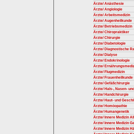
Ärzte/ Anästhesie
Ärzte/ Angiologie
Ärzte/ Arbeitsmedizin
Ärzte/ Augenheilkunde
Ärzte/ Betriebsmedizin
Ärzte/ Chiropraktiker
Ärzte/ Chirurgie
Ärzte/ Diabetologie
Ärzte/ Diagnostische Ra
Ärzte/ Dialyse
Ärzte/ Endokrinologie
Ärzte/ Ernährungsmediz
Ärzte/ Flugmedizin
Ärzte/ Frauenheilkunde 
Ärzte/ Gefäßchirurgie
Ärzte/ Hals-, Nasen- u
Ärzte/ Handchirurgie
Ärzte/ Haut- und Gesch
Ärzte/ Homöopathie
Ärzte/ Humangenetik
Ärzte/ Innere Medizin A
Ärzte/ Innere Medizin G
Ärzte/ Innere Medizin H