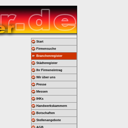
Start
Firmensuche
Branchenregister
Städteregister
Ihr Firmeneintrag
Wir über uns
Presse
Messen
IHKs
Handwerkskammern
Botschaften
Stellenangebote
AGB