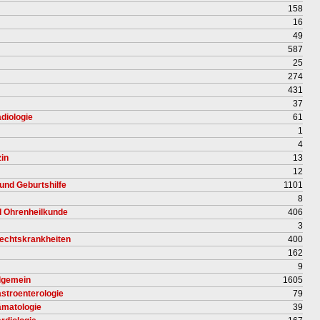
158
16
49
587
25
274
431
37
diologie
61
1
4
in
13
12
und Geburtshilfe
1101
8
nd Ohrenheilkunde
406
3
lechtskrankheiten
400
162
9
llgemein
1605
astroenterologie
79
ämatologie
39