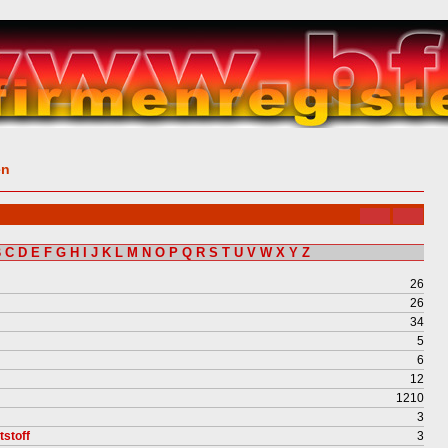
en
B
C
D
E
F
G
H
I
J
K
L
M
N
O
P
Q
R
S
T
U
V
W
X
Y
Z
26
26
34
5
6
12
1210
3
stoff
3