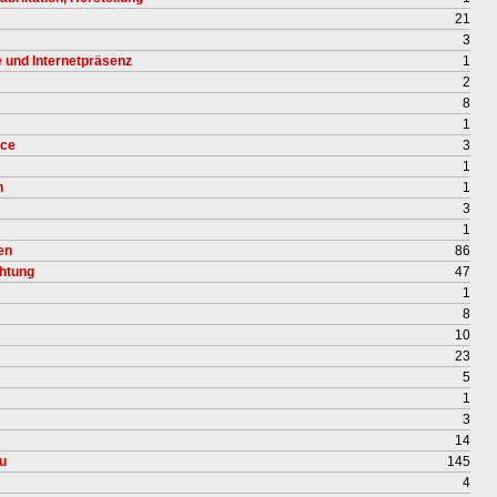
21
3
e und Internetpräsenz
1
2
8
1
ice
3
1
n
1
3
1
en
86
chtung
47
1
8
10
23
5
1
3
14
u
145
4