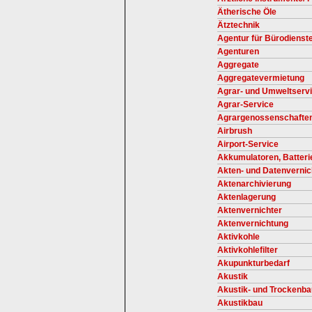
Ätherische Öle
Ätztechnik
Agentur für Bürodienst
Agenturen
Aggregate
Aggregatevermietung
Agrar- und Umweltserv
Agrar-Service
Agrargenossenschafte
Airbrush
Airport-Service
Akkumulatoren, Batteri
Akten- und Datenverni
Aktenarchivierung
Aktenlagerung
Aktenvernichter
Aktenvernichtung
Aktivkohle
Aktivkohlefilter
Akupunkturbedarf
Akustik
Akustik- und Trockenba
Akustikbau