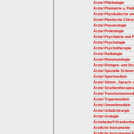
Ärzte/ Phlebologie
Ärzte/ Phoniatrie u. Päd
Ärzte/ Physikalische un
Ärzte/ Plastische Chirur
Ärzte/ Pneumologie
Ärzte/ Proktologie
Ärzte/ Psychiatrie und
Ärzte/ Psychologie
Ärzte/ Psychotherapie
Ärzte/ Radiologie
Ärzte/ Rheumatologie
Ärzte/ Röntgen- und St
Ärzte/ Spezielle Schmer
Ärzte/ Sportmedizin
Ärzte/ Stimm-, Sprach-
Ärzte/ Strahlentherape
Ärzte/ Transfusionsmed
Ärzte/ Tropenmedizin
Ärzte/ Umweltmedizin
Ärzte/ Unfallchirurgie
Ärzte/ Urologie
Ärztebedarf/ Krankenh
Ärztliche Instrumente
Ärztliche Instrumente/ F