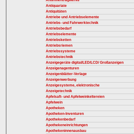
Antennentragwerke
Antiquariate
Antiquitäten
Antriebe und Antriebselemente
Antriebs- und Fahrwerktechnik
Antriebsbedarf
Antriebselemente
Antriebsketten
Antriebsriemen
Antriebssysteme
Antriebstechnik
Anzeigegeräte digital/LED/LCD/ Großanzeigen
Anzeigenagenturen
Anzeigenblätter-Verlage
Anzeigenwerbung
Anzeigesysteme, elektronische
Anzeigetechnik
Apfelsaft- und Apfelweinkeltereien
Apfelwein
Apotheken
Apotheken-Inventuren
Apothekenbedarf
Apothekeneinrichtungen
Apothekeninnenausbau