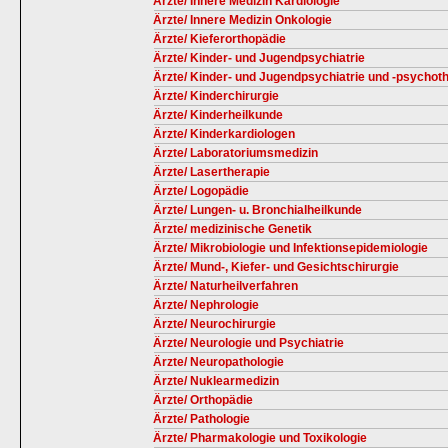
Ärzte/ Innere Medizin Kardiologie
Ärzte/ Innere Medizin Onkologie
Ärzte/ Kieferorthopädie
Ärzte/ Kinder- und Jugendpsychiatrie
Ärzte/ Kinder- und Jugendpsychiatrie und -psychot
Ärzte/ Kinderchirurgie
Ärzte/ Kinderheilkunde
Ärzte/ Kinderkardiologen
Ärzte/ Laboratoriumsmedizin
Ärzte/ Lasertherapie
Ärzte/ Logopädie
Ärzte/ Lungen- u. Bronchialheilkunde
Ärzte/ medizinische Genetik
Ärzte/ Mikrobiologie und Infektionsepidemiologie
Ärzte/ Mund-, Kiefer- und Gesichtschirurgie
Ärzte/ Naturheilverfahren
Ärzte/ Nephrologie
Ärzte/ Neurochirurgie
Ärzte/ Neurologie und Psychiatrie
Ärzte/ Neuropathologie
Ärzte/ Nuklearmedizin
Ärzte/ Orthopädie
Ärzte/ Pathologie
Ärzte/ Pharmakologie und Toxikologie