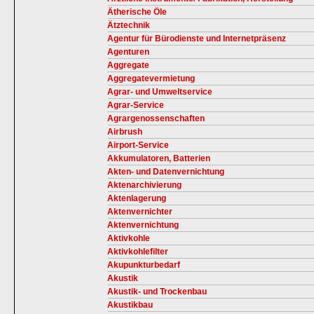
Ätherische Öle
Ätztechnik
Agentur für Bürodienste und Internetpräsenz
Agenturen
Aggregate
Aggregatevermietung
Agrar- und Umweltservice
Agrar-Service
Agrargenossenschaften
Airbrush
Airport-Service
Akkumulatoren, Batterien
Akten- und Datenvernichtung
Aktenarchivierung
Aktenlagerung
Aktenvernichter
Aktenvernichtung
Aktivkohle
Aktivkohlefilter
Akupunkturbedarf
Akustik
Akustik- und Trockenbau
Akustikbau