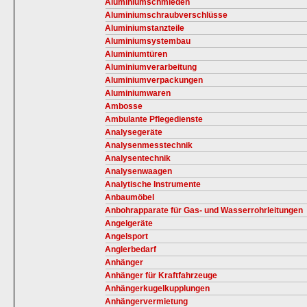
Aluminiumschmieden
Aluminiumschraubverschlüsse
Aluminiumstanzteile
Aluminiumsystembau
Aluminiumtüren
Aluminiumverarbeitung
Aluminiumverpackungen
Aluminiumwaren
Ambosse
Ambulante Pflegedienste
Analysegeräte
Analysenmesstechnik
Analysentechnik
Analysenwaagen
Analytische Instrumente
Anbaumöbel
Anbohrapparate für Gas- und Wasserrohrleitungen
Angelgeräte
Angelsport
Anglerbedarf
Anhänger
Anhänger für Kraftfahrzeuge
Anhängerkugelkupplungen
Anhängervermietung