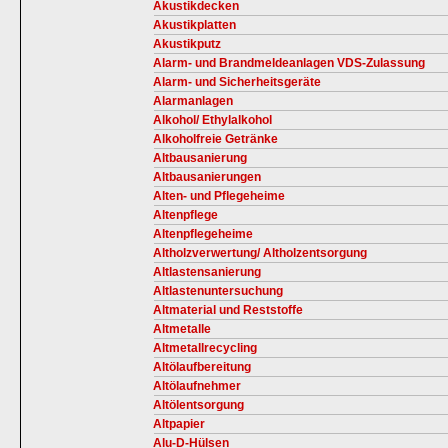
Akustikdecken
Akustikplatten
Akustikputz
Alarm- und Brandmeldeanlagen VDS-Zulassung
Alarm- und Sicherheitsgeräte
Alarmanlagen
Alkohol/ Ethylalkohol
Alkoholfreie Getränke
Altbausanierung
Altbausanierungen
Alten- und Pflegeheime
Altenpflege
Altenpflegeheime
Altholzverwertung/ Altholzentsorgung
Altlastensanierung
Altlastenuntersuchung
Altmaterial und Reststoffe
Altmetalle
Altmetallrecycling
Altölaufbereitung
Altölaufnehmer
Altölentsorgung
Altpapier
Alu-D-Hülsen