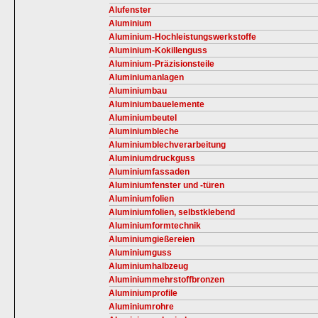
Alufenster
Aluminium
Aluminium-Hochleistungswerkstoffe
Aluminium-Kokillenguss
Aluminium-Präzisionsteile
Aluminiumanlagen
Aluminiumbau
Aluminiumbauelemente
Aluminiumbeutel
Aluminiumbleche
Aluminiumblechverarbeitung
Aluminiumdruckguss
Aluminiumfassaden
Aluminiumfenster und -türen
Aluminiumfolien
Aluminiumfolien, selbstklebend
Aluminiumformtechnik
Aluminiumgießereien
Aluminiumguss
Aluminiumhalbzeug
Aluminiummehrstoffbronzen
Aluminiumprofile
Aluminiumrohre