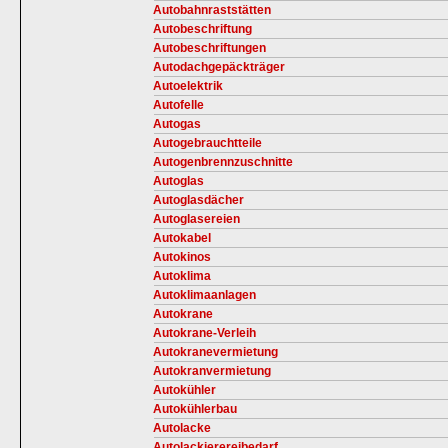
Autobahnraststätten
Autobeschriftung
Autobeschriftungen
Autodachgepäckträger
Autoelektrik
Autofelle
Autogas
Autogebrauchtteile
Autogenbrennzuschnitte
Autoglas
Autoglasdächer
Autoglasereien
Autokabel
Autokinos
Autoklima
Autoklimaanlagen
Autokrane
Autokrane-Verleih
Autokranevermietung
Autokranvermietung
Autokühler
Autokühlerbau
Autolacke
Autolackierereibedarf