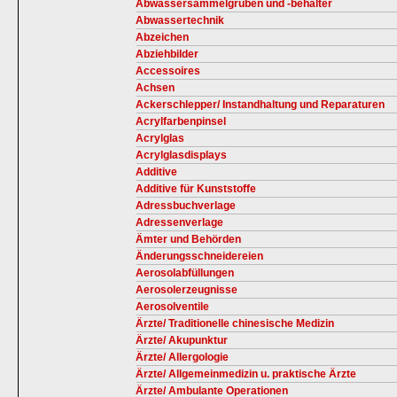
Abwassersammelgruben und -behälter
Abwassertechnik
Abzeichen
Abziehbilder
Accessoires
Achsen
Ackerschlepper/ Instandhaltung und Reparaturen
Acrylfarbenpinsel
Acrylglas
Acrylglasdisplays
Additive
Additive für Kunststoffe
Adressbuchverlage
Adressenverlage
Ämter und Behörden
Änderungsschneidereien
Aerosolabfüllungen
Aerosolerzeugnisse
Aerosolventile
Ärzte/ Traditionelle chinesische Medizin
Ärzte/ Akupunktur
Ärzte/ Allergologie
Ärzte/ Allgemeinmedizin u. praktische Ärzte
Ärzte/ Ambulante Operationen