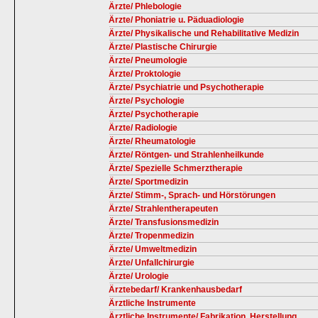
Ärzte/ Phlebologie
Ärzte/ Phoniatrie u. Päduadiologie
Ärzte/ Physikalische und Rehabilitative Medizin
Ärzte/ Plastische Chirurgie
Ärzte/ Pneumologie
Ärzte/ Proktologie
Ärzte/ Psychiatrie und Psychotherapie
Ärzte/ Psychologie
Ärzte/ Psychotherapie
Ärzte/ Radiologie
Ärzte/ Rheumatologie
Ärzte/ Röntgen- und Strahlenheilkunde
Ärzte/ Spezielle Schmerztherapie
Ärzte/ Sportmedizin
Ärzte/ Stimm-, Sprach- und Hörstörungen
Ärzte/ Strahlentherapeuten
Ärzte/ Transfusionsmedizin
Ärzte/ Tropenmedizin
Ärzte/ Umweltmedizin
Ärzte/ Unfallchirurgie
Ärzte/ Urologie
Ärztebedarf/ Krankenhausbedarf
Ärztliche Instrumente
Ärztliche Instrumente/ Fabrikation, Herstellung