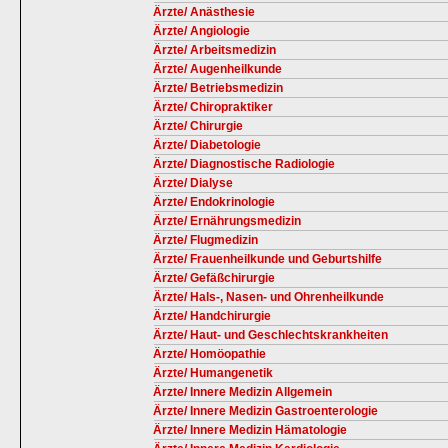
Ärzte/ Anästhesie
Ärzte/ Angiologie
Ärzte/ Arbeitsmedizin
Ärzte/ Augenheilkunde
Ärzte/ Betriebsmedizin
Ärzte/ Chiropraktiker
Ärzte/ Chirurgie
Ärzte/ Diabetologie
Ärzte/ Diagnostische Radiologie
Ärzte/ Dialyse
Ärzte/ Endokrinologie
Ärzte/ Ernährungsmedizin
Ärzte/ Flugmedizin
Ärzte/ Frauenheilkunde und Geburtshilfe
Ärzte/ Gefäßchirurgie
Ärzte/ Hals-, Nasen- und Ohrenheilkunde
Ärzte/ Handchirurgie
Ärzte/ Haut- und Geschlechtskrankheiten
Ärzte/ Homöopathie
Ärzte/ Humangenetik
Ärzte/ Innere Medizin Allgemein
Ärzte/ Innere Medizin Gastroenterologie
Ärzte/ Innere Medizin Hämatologie