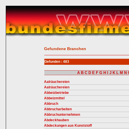
Gefundene Branchen
Gefunden : 483
A
B
C
D
E
F
G
H
I
J
K
L
M
N
Aalräuchereien
Aalräuchereien
Abbeizbetriebe
Abbeizmittel
Abbruch
Abbrucharbeiten
Abbruchunternehmen
Abdeckhauben
Abdeckungen aus Kunststoff