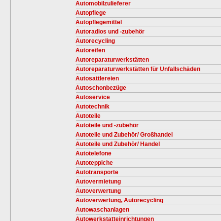
Automobilzulieferer
Autopflege
Autopflegemittel
Autoradios und -zubehör
Autorecycling
Autoreifen
Autoreparaturwerkstätten
Autoreparaturwerkstätten für Unfallschäden
Autosattlereien
Autoschonbezüge
Autoservice
Autotechnik
Autoteile
Autoteile und -zubehör
Autoteile und Zubehör/ Großhandel
Autoteile und Zubehör/ Handel
Autotelefone
Autoteppiche
Autotransporte
Autovermietung
Autoverwertung
Autoverwertung, Autorecycling
Autowaschanlagen
Autowerkstatteinrichtungen