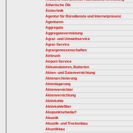
Ätherische Öle
Ätztechnik
Agentur für Bürodienste und Internetpräsenz
Agenturen
Aggregate
Aggregatevermietung
Agrar- und Umweltservice
Agrar-Service
Agrargenossenschaften
Airbrush
Airport-Service
Akkumulatoren, Batterien
Akten- und Datenvernichtung
Aktenarchivierung
Aktenlagerung
Aktenvernichter
Aktenvernichtung
Aktivkohle
Aktivkohlefilter
Akupunkturbedarf
Akustik
Akustik- und Trockenbau
Akustikbau