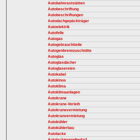
Autobahnraststätten
Autobeschriftung
Autobeschriftungen
Autodachgepäckträger
Autoelektrik
Autofelle
Autogas
Autogebrauchtteile
Autogenbrennzuschnitte
Autoglas
Autoglasdächer
Autoglasereien
Autokabel
Autokinos
Autoklima
Autoklimaanlagen
Autokrane
Autokrane-Verleih
Autokranevermietung
Autokranvermietung
Autokühler
Autokühlerbau
Autolacke
Autolackierereibedarf