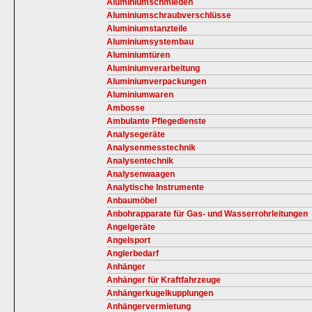
Aluminiumschmieden
Aluminiumschraubverschlüsse
Aluminiumstanzteile
Aluminiumsystembau
Aluminiumtüren
Aluminiumverarbeitung
Aluminiumverpackungen
Aluminiumwaren
Ambosse
Ambulante Pflegedienste
Analysegeräte
Analysenmesstechnik
Analysentechnik
Analysenwaagen
Analytische Instrumente
Anbaumöbel
Anbohrapparate für Gas- und Wasserrohrleitungen
Angelgeräte
Angelsport
Anglerbedarf
Anhänger
Anhänger für Kraftfahrzeuge
Anhängerkugelkupplungen
Anhängervermietung