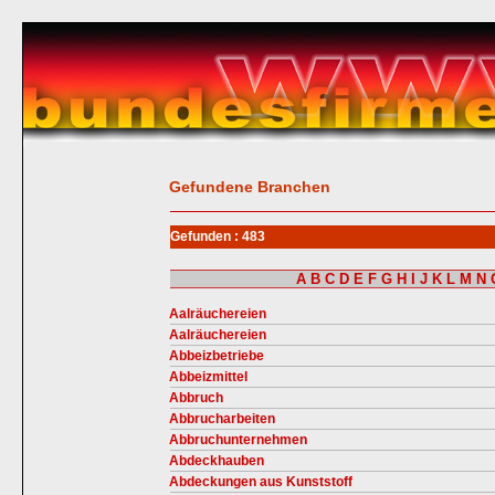
Gefundene Branchen
Gefunden : 483
A
B
C
D
E
F
G
H
I
J
K
L
M
N
Aalräuchereien
Aalräuchereien
Abbeizbetriebe
Abbeizmittel
Abbruch
Abbrucharbeiten
Abbruchunternehmen
Abdeckhauben
Abdeckungen aus Kunststoff