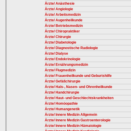
Ärzte/ Anästhesie
Ärzte/ Angiologie
Ärzte/ Arbeitsmedizin
Ärzte/ Augenheilkunde
Ärzte/ Betriebsmedizin
Ärzte/ Chiropraktiker
Ärzte/ Chirurgie
Ärzte/ Diabetologie
Ärzte/ Diagnostische Radiologie
Ärzte/ Dialyse
Ärzte/ Endokrinologie
Ärzte/ Ernährungsmedizin
Ärzte/ Flugmedizin
Ärzte/ Frauenheilkunde und Geburtshilfe
Ärzte/ Gefäßchirurgie
Ärzte/ Hals-, Nasen- und Ohrenheilkunde
Ärzte/ Handchirurgie
Ärzte/ Haut- und Geschlechtskrankheiten
Ärzte/ Homöopathie
Ärzte/ Humangenetik
Ärzte/ Innere Medizin Allgemein
Ärzte/ Innere Medizin Gastroenterologie
Ärzte/ Innere Medizin Hämatologie