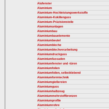
Alufenster
Aluminium
Aluminium-Hochleistungswerkstoffe
Aluminium-Kokillenguss
Aluminium-Präzisionsteile
Aluminiumanlagen
Aluminiumbau
Aluminiumbauelemente
Aluminiumbeutel
Aluminiumbleche
Aluminiumblechverarbeitung
Aluminiumdruckguss
Aluminiumfassaden
Aluminiumfenster und -türen
Aluminiumfolien
Aluminiumfolien, selbstklebend
Aluminiumformtechnik
Aluminiumgießereien
Aluminiumguss
Aluminiumhalbzeug
Aluminiummehrstoffbronzen
Aluminiumprofile
Aluminiumrohre