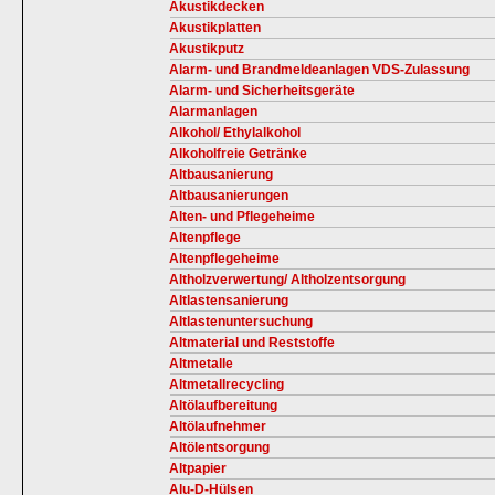
Akustikdecken
Akustikplatten
Akustikputz
Alarm- und Brandmeldeanlagen VDS-Zulassung
Alarm- und Sicherheitsgeräte
Alarmanlagen
Alkohol/ Ethylalkohol
Alkoholfreie Getränke
Altbausanierung
Altbausanierungen
Alten- und Pflegeheime
Altenpflege
Altenpflegeheime
Altholzverwertung/ Altholzentsorgung
Altlastensanierung
Altlastenuntersuchung
Altmaterial und Reststoffe
Altmetalle
Altmetallrecycling
Altölaufbereitung
Altölaufnehmer
Altölentsorgung
Altpapier
Alu-D-Hülsen