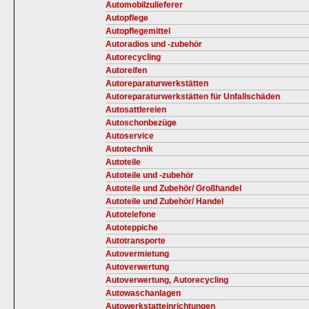
Automobilzulieferer
Autopflege
Autopflegemittel
Autoradios und -zubehör
Autorecycling
Autoreifen
Autoreparaturwerkstätten
Autoreparaturwerkstätten für Unfallschäden
Autosattlereien
Autoschonbezüge
Autoservice
Autotechnik
Autoteile
Autoteile und -zubehör
Autoteile und Zubehör/ Großhandel
Autoteile und Zubehör/ Handel
Autotelefone
Autoteppiche
Autotransporte
Autovermietung
Autoverwertung
Autoverwertung, Autorecycling
Autowaschanlagen
Autowerkstatteinrichtungen