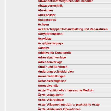
Abwassersammelgruben und -behälter
Abwassertechnik
Abzeichen
Abziehbilder
Accessoires
Achsen
Ackerschlepper/ Instandhaltung und Reparaturen
Acrylfarbenpinsel
Acrylglas
Acrylglasdisplays
Additive
Additive für Kunststoffe
Adressbuchverlage
Adressenverlage
Ämter und Behörden
Änderungsschneidereien
Aerosolabfüllungen
Aerosolerzeugnisse
Aerosolventile
Ärzte/ Traditionelle chinesische Medizin
Ärzte/ Akupunktur
Ärzte/ Allergologie
Ärzte/ Allgemeinmedizin u. praktische Ärzte
Ärzte/ Ambulante Operationen