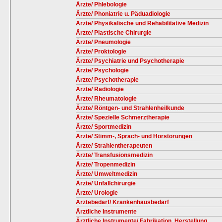
Ärzte/ Phlebologie
Ärzte/ Phoniatrie u. Päduadiologie
Ärzte/ Physikalische und Rehabilitative Medizin
Ärzte/ Plastische Chirurgie
Ärzte/ Pneumologie
Ärzte/ Proktologie
Ärzte/ Psychiatrie und Psychotherapie
Ärzte/ Psychologie
Ärzte/ Psychotherapie
Ärzte/ Radiologie
Ärzte/ Rheumatologie
Ärzte/ Röntgen- und Strahlenheilkunde
Ärzte/ Spezielle Schmerztherapie
Ärzte/ Sportmedizin
Ärzte/ Stimm-, Sprach- und Hörstörungen
Ärzte/ Strahlentherapeuten
Ärzte/ Transfusionsmedizin
Ärzte/ Tropenmedizin
Ärzte/ Umweltmedizin
Ärzte/ Unfallchirurgie
Ärzte/ Urologie
Ärztebedarf/ Krankenhausbedarf
Ärztliche Instrumente
Ärztliche Instrumente/ Fabrikation, Herstellung