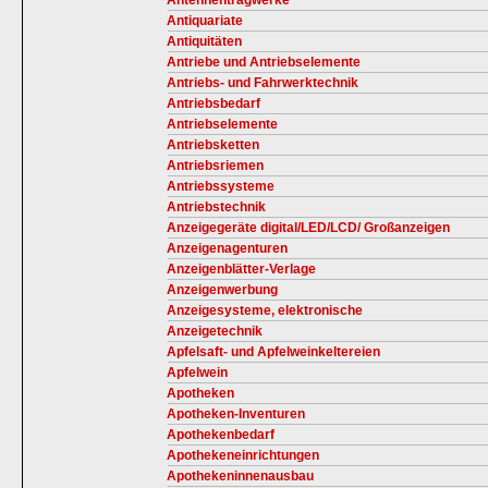
Antennentragwerke
Antiquariate
Antiquitäten
Antriebe und Antriebselemente
Antriebs- und Fahrwerktechnik
Antriebsbedarf
Antriebselemente
Antriebsketten
Antriebsriemen
Antriebssysteme
Antriebstechnik
Anzeigegeräte digital/LED/LCD/ Großanzeigen
Anzeigenagenturen
Anzeigenblätter-Verlage
Anzeigenwerbung
Anzeigesysteme, elektronische
Anzeigetechnik
Apfelsaft- und Apfelweinkeltereien
Apfelwein
Apotheken
Apotheken-Inventuren
Apothekenbedarf
Apothekeneinrichtungen
Apothekeninnenausbau