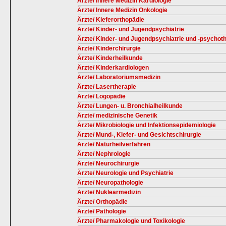
Ärzte/ Innere Medizin Kardiologie
Ärzte/ Innere Medizin Onkologie
Ärzte/ Kieferorthopädie
Ärzte/ Kinder- und Jugendpsychiatrie
Ärzte/ Kinder- und Jugendpsychiatrie und -psychot
Ärzte/ Kinderchirurgie
Ärzte/ Kinderheilkunde
Ärzte/ Kinderkardiologen
Ärzte/ Laboratoriumsmedizin
Ärzte/ Lasertherapie
Ärzte/ Logopädie
Ärzte/ Lungen- u. Bronchialheilkunde
Ärzte/ medizinische Genetik
Ärzte/ Mikrobiologie und Infektionsepidemiologie
Ärzte/ Mund-, Kiefer- und Gesichtschirurgie
Ärzte/ Naturheilverfahren
Ärzte/ Nephrologie
Ärzte/ Neurochirurgie
Ärzte/ Neurologie und Psychiatrie
Ärzte/ Neuropathologie
Ärzte/ Nuklearmedizin
Ärzte/ Orthopädie
Ärzte/ Pathologie
Ärzte/ Pharmakologie und Toxikologie