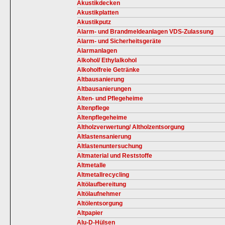
Akustikdecken
Akustikplatten
Akustikputz
Alarm- und Brandmeldeanlagen VDS-Zulassung
Alarm- und Sicherheitsgeräte
Alarmanlagen
Alkohol/ Ethylalkohol
Alkoholfreie Getränke
Altbausanierung
Altbausanierungen
Alten- und Pflegeheime
Altenpflege
Altenpflegeheime
Altholzverwertung/ Altholzentsorgung
Altlastensanierung
Altlastenuntersuchung
Altmaterial und Reststoffe
Altmetalle
Altmetallrecycling
Altölaufbereitung
Altölaufnehmer
Altölentsorgung
Altpapier
Alu-D-Hülsen