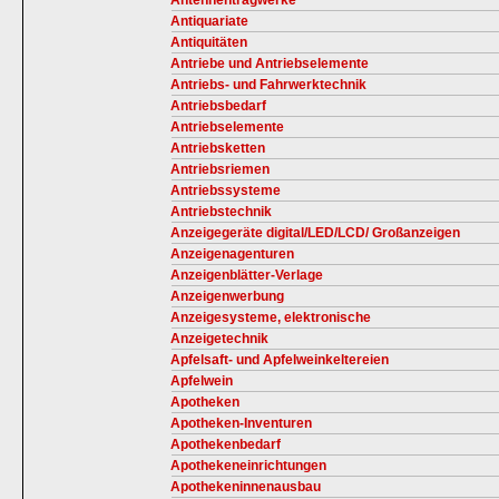
Antennentragwerke
Antiquariate
Antiquitäten
Antriebe und Antriebselemente
Antriebs- und Fahrwerktechnik
Antriebsbedarf
Antriebselemente
Antriebsketten
Antriebsriemen
Antriebssysteme
Antriebstechnik
Anzeigegeräte digital/LED/LCD/ Großanzeigen
Anzeigenagenturen
Anzeigenblätter-Verlage
Anzeigenwerbung
Anzeigesysteme, elektronische
Anzeigetechnik
Apfelsaft- und Apfelweinkeltereien
Apfelwein
Apotheken
Apotheken-Inventuren
Apothekenbedarf
Apothekeneinrichtungen
Apothekeninnenausbau