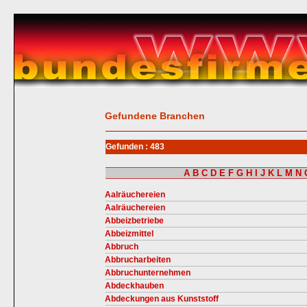
Gefundene Branchen
Gefunden : 483
A
B
C
D
E
F
G
H
I
J
K
L
M
N
Aalräuchereien
Aalräuchereien
Abbeizbetriebe
Abbeizmittel
Abbruch
Abbrucharbeiten
Abbruchunternehmen
Abdeckhauben
Abdeckungen aus Kunststoff