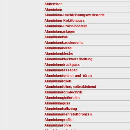
Alufenster
Aluminium
Aluminium-Hochleistungswerkstoffe
Aluminium-Kokillenguss
Aluminium-Präzisionsteile
Aluminiumanlagen
Aluminiumbau
Aluminiumbauelemente
Aluminiumbeutel
Aluminiumbleche
Aluminiumblechverarbeitung
Aluminiumdruckguss
Aluminiumfassaden
Aluminiumfenster und -türen
Aluminiumfolien
Aluminiumfolien, selbstklebend
Aluminiumformtechnik
Aluminiumgießereien
Aluminiumguss
Aluminiumhalbzeug
Aluminiummehrstoffbronzen
Aluminiumprofile
Aluminiumrohre