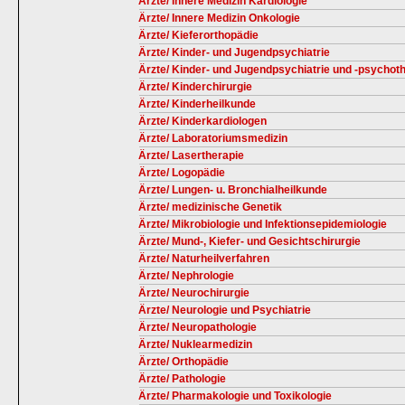
Ärzte/ Innere Medizin Kardiologie
Ärzte/ Innere Medizin Onkologie
Ärzte/ Kieferorthopädie
Ärzte/ Kinder- und Jugendpsychiatrie
Ärzte/ Kinder- und Jugendpsychiatrie und -psychot
Ärzte/ Kinderchirurgie
Ärzte/ Kinderheilkunde
Ärzte/ Kinderkardiologen
Ärzte/ Laboratoriumsmedizin
Ärzte/ Lasertherapie
Ärzte/ Logopädie
Ärzte/ Lungen- u. Bronchialheilkunde
Ärzte/ medizinische Genetik
Ärzte/ Mikrobiologie und Infektionsepidemiologie
Ärzte/ Mund-, Kiefer- und Gesichtschirurgie
Ärzte/ Naturheilverfahren
Ärzte/ Nephrologie
Ärzte/ Neurochirurgie
Ärzte/ Neurologie und Psychiatrie
Ärzte/ Neuropathologie
Ärzte/ Nuklearmedizin
Ärzte/ Orthopädie
Ärzte/ Pathologie
Ärzte/ Pharmakologie und Toxikologie