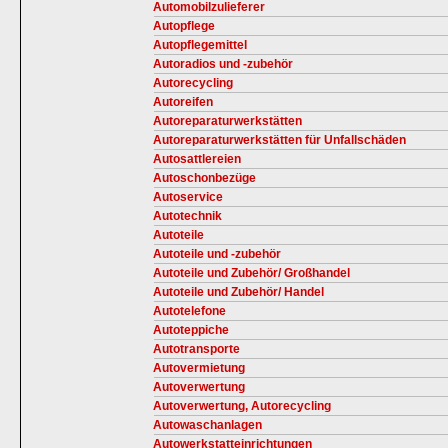
Automobilzulieferer
Autopflege
Autopflegemittel
Autoradios und -zubehör
Autorecycling
Autoreifen
Autoreparaturwerkstätten
Autoreparaturwerkstätten für Unfallschäden
Autosattlereien
Autoschonbezüge
Autoservice
Autotechnik
Autoteile
Autoteile und -zubehör
Autoteile und Zubehör/ Großhandel
Autoteile und Zubehör/ Handel
Autotelefone
Autoteppiche
Autotransporte
Autovermietung
Autoverwertung
Autoverwertung, Autorecycling
Autowaschanlagen
Autowerkstatteinrichtungen