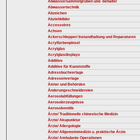
Abwassersammelgruben und -behälter
Abwassertechnik
Abzeichen
Abziehbilder
Accessoires
Achsen
Ackerschlepper/ Instandhaltung und Reparaturen
Acrylfarbenpinsel
Acrylglas
Acrylglasdisplays
Additive
Additive für Kunststoffe
Adressbuchverlage
Adressenverlage
Ämter und Behörden
Änderungsschneidereien
Aerosolabfüllungen
Aerosolerzeugnisse
Aerosolventile
Ärzte/ Traditionelle chinesische Medizin
Ärzte/ Akupunktur
Ärzte/ Allergologie
Ärzte/ Allgemeinmedizin u. praktische Ärzte
Ärzte/ Ambulante Operationen