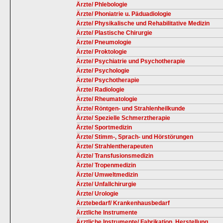
Ärzte/ Phlebologie
Ärzte/ Phoniatrie u. Päduadiologie
Ärzte/ Physikalische und Rehabilitative Medizin
Ärzte/ Plastische Chirurgie
Ärzte/ Pneumologie
Ärzte/ Proktologie
Ärzte/ Psychiatrie und Psychotherapie
Ärzte/ Psychologie
Ärzte/ Psychotherapie
Ärzte/ Radiologie
Ärzte/ Rheumatologie
Ärzte/ Röntgen- und Strahlenheilkunde
Ärzte/ Spezielle Schmerztherapie
Ärzte/ Sportmedizin
Ärzte/ Stimm-, Sprach- und Hörstörungen
Ärzte/ Strahlentherapeuten
Ärzte/ Transfusionsmedizin
Ärzte/ Tropenmedizin
Ärzte/ Umweltmedizin
Ärzte/ Unfallchirurgie
Ärzte/ Urologie
Ärztebedarf/ Krankenhausbedarf
Ärztliche Instrumente
Ärztliche Instrumente/ Fabrikation, Herstellung