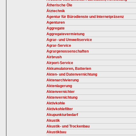
Ätherische Öle
Ätztechnik
Agentur für Bürodienste und Internetpräsenz
Agenturen
Aggregate
Aggregatevermietung
Agrar- und Umweltservice
Agrar-Service
Agrargenossenschaften
Airbrush
Airport-Service
Akkumulatoren, Batterien
Akten- und Datenvernichtung
Aktenarchivierung
Aktenlagerung
Aktenvernichter
Aktenvernichtung
Aktivkohle
Aktivkohlefilter
Akupunkturbedarf
Akustik
Akustik- und Trockenbau
Akustikbau