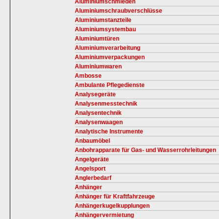
Aluminiumschmieden
Aluminiumschraubverschlüsse
Aluminiumstanzteile
Aluminiumsystembau
Aluminiumtüren
Aluminiumverarbeitung
Aluminiumverpackungen
Aluminiumwaren
Ambosse
Ambulante Pflegedienste
Analysegeräte
Analysenmesstechnik
Analysentechnik
Analysenwaagen
Analytische Instrumente
Anbaumöbel
Anbohrapparate für Gas- und Wasserrohrleitungen
Angelgeräte
Angelsport
Anglerbedarf
Anhänger
Anhänger für Kraftfahrzeuge
Anhängerkugelkupplungen
Anhängervermietung