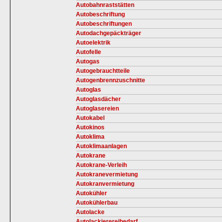
Autobahnraststätten
Autobeschriftung
Autobeschriftungen
Autodachgepäckträger
Autoelektrik
Autofelle
Autogas
Autogebrauchtteile
Autogenbrennzuschnitte
Autoglas
Autoglasdächer
Autoglasereien
Autokabel
Autokinos
Autoklima
Autoklimaanlagen
Autokrane
Autokrane-Verleih
Autokranevermietung
Autokranvermietung
Autokühler
Autokühlerbau
Autolacke
Autolackierereibedarf