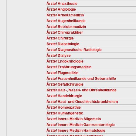
Ärzte/ Anästhesie
Ärzte/ Angiologie
Ärzte/ Arbeitsmedizin
Ärzte/ Augenheilkunde
Ärzte/ Betriebsmedizin
Ärzte/ Chiropraktiker
Ärzte/ Chirurgie
Ärzte/ Diabetologie
Ärzte/ Diagnostische Radiologie
Ärzte/ Dialyse
Ärzte/ Endokrinologie
Ärzte/ Ernährungsmedizin
Ärzte/ Flugmedizin
Ärzte/ Frauenheilkunde und Geburtshilfe
Ärzte/ Gefäßchirurgie
Ärzte/ Hals-, Nasen- und Ohrenheilkunde
Ärzte/ Handchirurgie
Ärzte/ Haut- und Geschlechtskrankheiten
Ärzte/ Homöopathie
Ärzte/ Humangenetik
Ärzte/ Innere Medizin Allgemein
Ärzte/ Innere Medizin Gastroenterologie
Ärzte/ Innere Medizin Hämatologie