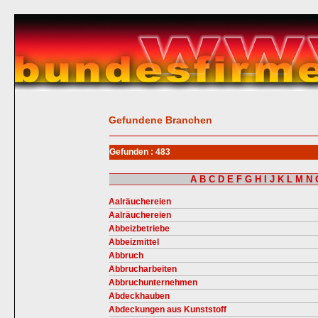
Gefundene Branchen
Gefunden : 483
A
B
C
D
E
F
G
H
I
J
K
L
M
N
Aalräuchereien
Aalräuchereien
Abbeizbetriebe
Abbeizmittel
Abbruch
Abbrucharbeiten
Abbruchunternehmen
Abdeckhauben
Abdeckungen aus Kunststoff