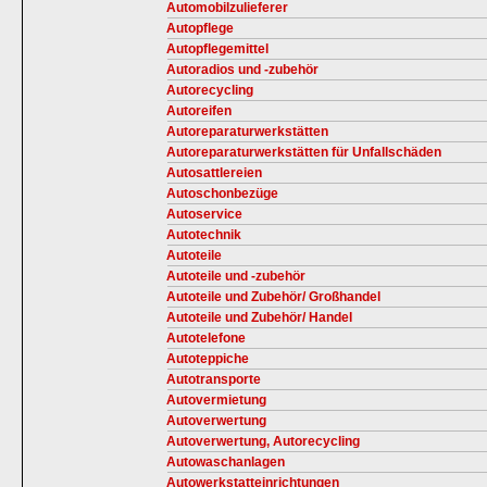
Automobilzulieferer
Autopflege
Autopflegemittel
Autoradios und -zubehör
Autorecycling
Autoreifen
Autoreparaturwerkstätten
Autoreparaturwerkstätten für Unfallschäden
Autosattlereien
Autoschonbezüge
Autoservice
Autotechnik
Autoteile
Autoteile und -zubehör
Autoteile und Zubehör/ Großhandel
Autoteile und Zubehör/ Handel
Autotelefone
Autoteppiche
Autotransporte
Autovermietung
Autoverwertung
Autoverwertung, Autorecycling
Autowaschanlagen
Autowerkstatteinrichtungen