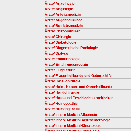
Ärzte/ Anästhesie
Ärzte/ Angiologie
Ärzte/ Arbeitsmedizin
Ärzte/ Augenheilkunde
Ärzte/ Betriebsmedizin
Ärzte/ Chiropraktiker
Ärzte/ Chirurgie
Ärzte/ Diabetologie
Ärzte/ Diagnostische Radiologie
Ärzte/ Dialyse
Ärzte/ Endokrinologie
Ärzte/ Ernährungsmedizin
Ärzte/ Flugmedizin
Ärzte/ Frauenheilkunde und Geburtshilfe
Ärzte/ Gefäßchirurgie
Ärzte/ Hals-, Nasen- und Ohrenheilkunde
Ärzte/ Handchirurgie
Ärzte/ Haut- und Geschlechtskrankheiten
Ärzte/ Homöopathie
Ärzte/ Humangenetik
Ärzte/ Innere Medizin Allgemein
Ärzte/ Innere Medizin Gastroenterologie
Ärzte/ Innere Medizin Hämatologie