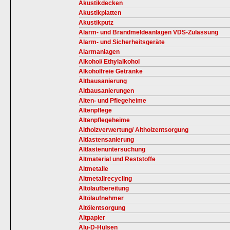
Akustikdecken
Akustikplatten
Akustikputz
Alarm- und Brandmeldeanlagen VDS-Zulassung
Alarm- und Sicherheitsgeräte
Alarmanlagen
Alkohol/ Ethylalkohol
Alkoholfreie Getränke
Altbausanierung
Altbausanierungen
Alten- und Pflegeheime
Altenpflege
Altenpflegeheime
Altholzverwertung/ Altholzentsorgung
Altlastensanierung
Altlastenuntersuchung
Altmaterial und Reststoffe
Altmetalle
Altmetallrecycling
Altölaufbereitung
Altölaufnehmer
Altölentsorgung
Altpapier
Alu-D-Hülsen