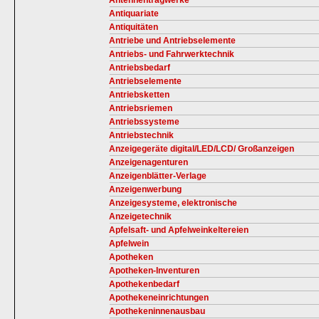
Antennentragwerke
Antiquariate
Antiquitäten
Antriebe und Antriebselemente
Antriebs- und Fahrwerktechnik
Antriebsbedarf
Antriebselemente
Antriebsketten
Antriebsriemen
Antriebssysteme
Antriebstechnik
Anzeigegeräte digital/LED/LCD/ Großanzeigen
Anzeigenagenturen
Anzeigenblätter-Verlage
Anzeigenwerbung
Anzeigesysteme, elektronische
Anzeigetechnik
Apfelsaft- und Apfelweinkeltereien
Apfelwein
Apotheken
Apotheken-Inventuren
Apothekenbedarf
Apothekeneinrichtungen
Apothekeninnenausbau