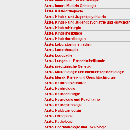
Ärzte/ Innere Medizin Kardiologie
Ärzte/ Innere Medizin Onkologie
Ärzte/ Kieferorthopädie
Ärzte/ Kinder- und Jugendpsychiatrie
Ärzte/ Kinder- und Jugendpsychiatrie und -psychot
Ärzte/ Kinderchirurgie
Ärzte/ Kinderheilkunde
Ärzte/ Kinderkardiologen
Ärzte/ Laboratoriumsmedizin
Ärzte/ Lasertherapie
Ärzte/ Logopädie
Ärzte/ Lungen- u. Bronchialheilkunde
Ärzte/ medizinische Genetik
Ärzte/ Mikrobiologie und Infektionsepidemiologie
Ärzte/ Mund-, Kiefer- und Gesichtschirurgie
Ärzte/ Naturheilverfahren
Ärzte/ Nephrologie
Ärzte/ Neurochirurgie
Ärzte/ Neurologie und Psychiatrie
Ärzte/ Neuropathologie
Ärzte/ Nuklearmedizin
Ärzte/ Orthopädie
Ärzte/ Pathologie
Ärzte/ Pharmakologie und Toxikologie