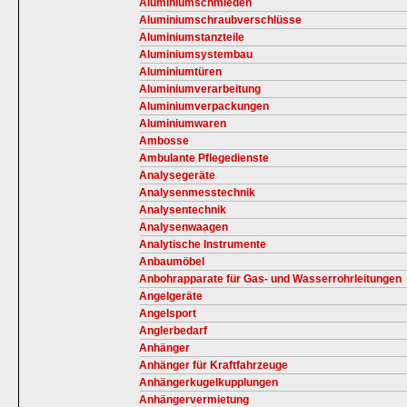
Aluminiumschmieden
Aluminiumschraubverschlüsse
Aluminiumstanzteile
Aluminiumsystembau
Aluminiumtüren
Aluminiumverarbeitung
Aluminiumverpackungen
Aluminiumwaren
Ambosse
Ambulante Pflegedienste
Analysegeräte
Analysenmesstechnik
Analysentechnik
Analysenwaagen
Analytische Instrumente
Anbaumöbel
Anbohrapparate für Gas- und Wasserrohrleitungen
Angelgeräte
Angelsport
Anglerbedarf
Anhänger
Anhänger für Kraftfahrzeuge
Anhängerkugelkupplungen
Anhängervermietung