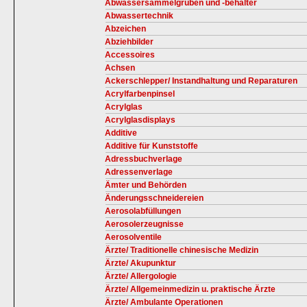
Abwassersammelgruben und -behälter
Abwassertechnik
Abzeichen
Abziehbilder
Accessoires
Achsen
Ackerschlepper/ Instandhaltung und Reparaturen
Acrylfarbenpinsel
Acrylglas
Acrylglasdisplays
Additive
Additive für Kunststoffe
Adressbuchverlage
Adressenverlage
Ämter und Behörden
Änderungsschneidereien
Aerosolabfüllungen
Aerosolerzeugnisse
Aerosolventile
Ärzte/ Traditionelle chinesische Medizin
Ärzte/ Akupunktur
Ärzte/ Allergologie
Ärzte/ Allgemeinmedizin u. praktische Ärzte
Ärzte/ Ambulante Operationen