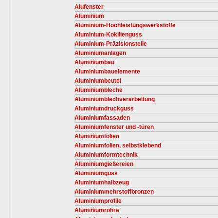
Alufenster
Aluminium
Aluminium-Hochleistungswerkstoffe
Aluminium-Kokillenguss
Aluminium-Präzisionsteile
Aluminiumanlagen
Aluminiumbau
Aluminiumbauelemente
Aluminiumbeutel
Aluminiumbleche
Aluminiumblechverarbeitung
Aluminiumdruckguss
Aluminiumfassaden
Aluminiumfenster und -türen
Aluminiumfolien
Aluminiumfolien, selbstklebend
Aluminiumformtechnik
Aluminiumgießereien
Aluminiumguss
Aluminiumhalbzeug
Aluminiummehrstoffbronzen
Aluminiumprofile
Aluminiumrohre