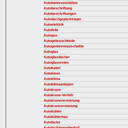
Autobahnraststätten
Autobeschriftung
Autobeschriftungen
Autodachgepäckträger
Autoelektrik
Autofelle
Autogas
Autogebrauchtteile
Autogenbrennzuschnitte
Autoglas
Autoglasdächer
Autoglasereien
Autokabel
Autokinos
Autoklima
Autoklimaanlagen
Autokrane
Autokrane-Verleih
Autokranevermietung
Autokranvermietung
Autokühler
Autokühlerbau
Autolacke
Autolackierereibedarf