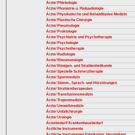
Ärzte/ Phlebologie
Ärzte/ Phoniatrie u. Päduadiologie
Ärzte/ Physikalische und Rehabilitative Medizin
Ärzte/ Plastische Chirurgie
Ärzte/ Pneumologie
Ärzte/ Proktologie
Ärzte/ Psychiatrie und Psychotherapie
Ärzte/ Psychologie
Ärzte/ Psychotherapie
Ärzte/ Radiologie
Ärzte/ Rheumatologie
Ärzte/ Röntgen- und Strahlenheilkunde
Ärzte/ Spezielle Schmerztherapie
Ärzte/ Sportmedizin
Ärzte/ Stimm-, Sprach- und Hörstörungen
Ärzte/ Strahlentherapeuten
Ärzte/ Transfusionsmedizin
Ärzte/ Tropenmedizin
Ärzte/ Umweltmedizin
Ärzte/ Unfallchirurgie
Ärzte/ Urologie
Ärztebedarf/ Krankenhausbedarf
Ärztliche Instrumente
Ärztliche Instrumente/ Fabrikation, Herstellung