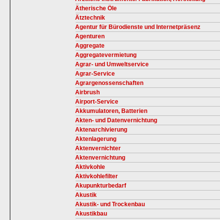
Ätherische Öle
Ätztechnik
Agentur für Bürodienste und Internetpräsenz
Agenturen
Aggregate
Aggregatevermietung
Agrar- und Umweltservice
Agrar-Service
Agrargenossenschaften
Airbrush
Airport-Service
Akkumulatoren, Batterien
Akten- und Datenvernichtung
Aktenarchivierung
Aktenlagerung
Aktenvernichter
Aktenvernichtung
Aktivkohle
Aktivkohlefilter
Akupunkturbedarf
Akustik
Akustik- und Trockenbau
Akustikbau