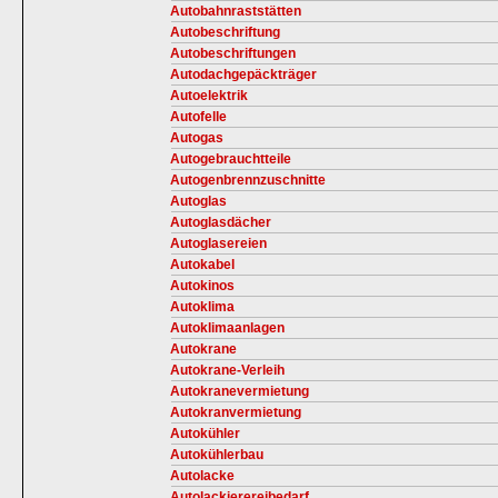
Autobahnraststätten
Autobeschriftung
Autobeschriftungen
Autodachgepäckträger
Autoelektrik
Autofelle
Autogas
Autogebrauchtteile
Autogenbrennzuschnitte
Autoglas
Autoglasdächer
Autoglasereien
Autokabel
Autokinos
Autoklima
Autoklimaanlagen
Autokrane
Autokrane-Verleih
Autokranevermietung
Autokranvermietung
Autokühler
Autokühlerbau
Autolacke
Autolackierereibedarf