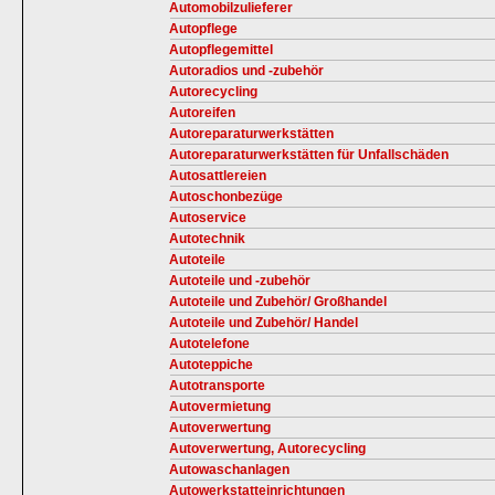
Automobilzulieferer
Autopflege
Autopflegemittel
Autoradios und -zubehör
Autorecycling
Autoreifen
Autoreparaturwerkstätten
Autoreparaturwerkstätten für Unfallschäden
Autosattlereien
Autoschonbezüge
Autoservice
Autotechnik
Autoteile
Autoteile und -zubehör
Autoteile und Zubehör/ Großhandel
Autoteile und Zubehör/ Handel
Autotelefone
Autoteppiche
Autotransporte
Autovermietung
Autoverwertung
Autoverwertung, Autorecycling
Autowaschanlagen
Autowerkstatteinrichtungen