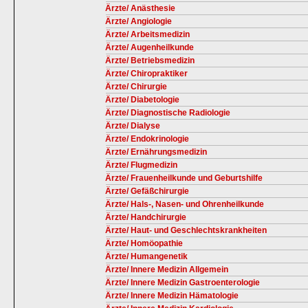
Ärzte/ Anästhesie
Ärzte/ Angiologie
Ärzte/ Arbeitsmedizin
Ärzte/ Augenheilkunde
Ärzte/ Betriebsmedizin
Ärzte/ Chiropraktiker
Ärzte/ Chirurgie
Ärzte/ Diabetologie
Ärzte/ Diagnostische Radiologie
Ärzte/ Dialyse
Ärzte/ Endokrinologie
Ärzte/ Ernährungsmedizin
Ärzte/ Flugmedizin
Ärzte/ Frauenheilkunde und Geburtshilfe
Ärzte/ Gefäßchirurgie
Ärzte/ Hals-, Nasen- und Ohrenheilkunde
Ärzte/ Handchirurgie
Ärzte/ Haut- und Geschlechtskrankheiten
Ärzte/ Homöopathie
Ärzte/ Humangenetik
Ärzte/ Innere Medizin Allgemein
Ärzte/ Innere Medizin Gastroenterologie
Ärzte/ Innere Medizin Hämatologie