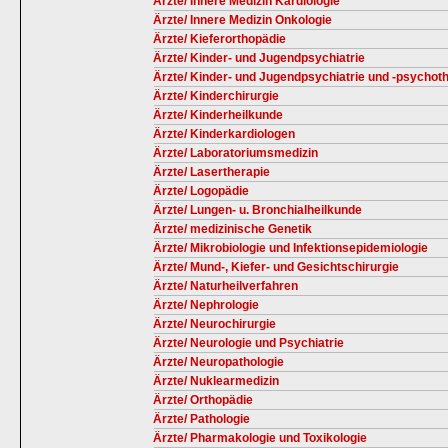
Ärzte/ Innere Medizin Kardiologie
Ärzte/ Innere Medizin Onkologie
Ärzte/ Kieferorthopädie
Ärzte/ Kinder- und Jugendpsychiatrie
Ärzte/ Kinder- und Jugendpsychiatrie und -psychot
Ärzte/ Kinderchirurgie
Ärzte/ Kinderheilkunde
Ärzte/ Kinderkardiologen
Ärzte/ Laboratoriumsmedizin
Ärzte/ Lasertherapie
Ärzte/ Logopädie
Ärzte/ Lungen- u. Bronchialheilkunde
Ärzte/ medizinische Genetik
Ärzte/ Mikrobiologie und Infektionsepidemiologie
Ärzte/ Mund-, Kiefer- und Gesichtschirurgie
Ärzte/ Naturheilverfahren
Ärzte/ Nephrologie
Ärzte/ Neurochirurgie
Ärzte/ Neurologie und Psychiatrie
Ärzte/ Neuropathologie
Ärzte/ Nuklearmedizin
Ärzte/ Orthopädie
Ärzte/ Pathologie
Ärzte/ Pharmakologie und Toxikologie