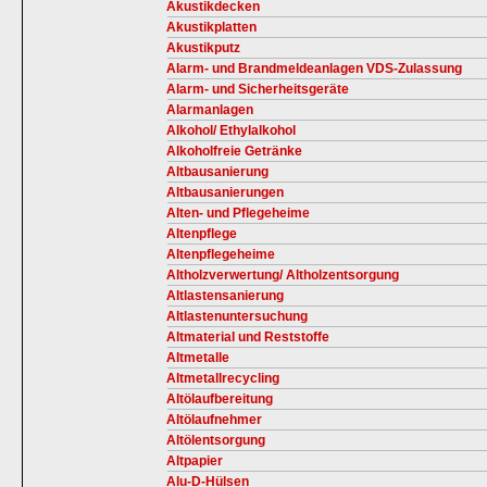
Akustikdecken
Akustikplatten
Akustikputz
Alarm- und Brandmeldeanlagen VDS-Zulassung
Alarm- und Sicherheitsgeräte
Alarmanlagen
Alkohol/ Ethylalkohol
Alkoholfreie Getränke
Altbausanierung
Altbausanierungen
Alten- und Pflegeheime
Altenpflege
Altenpflegeheime
Altholzverwertung/ Altholzentsorgung
Altlastensanierung
Altlastenuntersuchung
Altmaterial und Reststoffe
Altmetalle
Altmetallrecycling
Altölaufbereitung
Altölaufnehmer
Altölentsorgung
Altpapier
Alu-D-Hülsen