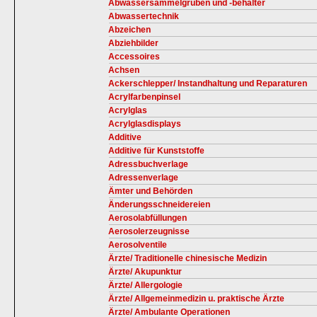
Abwassersammelgruben und -behälter
Abwassertechnik
Abzeichen
Abziehbilder
Accessoires
Achsen
Ackerschlepper/ Instandhaltung und Reparaturen
Acrylfarbenpinsel
Acrylglas
Acrylglasdisplays
Additive
Additive für Kunststoffe
Adressbuchverlage
Adressenverlage
Ämter und Behörden
Änderungsschneidereien
Aerosolabfüllungen
Aerosolerzeugnisse
Aerosolventile
Ärzte/ Traditionelle chinesische Medizin
Ärzte/ Akupunktur
Ärzte/ Allergologie
Ärzte/ Allgemeinmedizin u. praktische Ärzte
Ärzte/ Ambulante Operationen