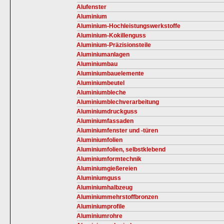
Alufenster
Aluminium
Aluminium-Hochleistungswerkstoffe
Aluminium-Kokillenguss
Aluminium-Präzisionsteile
Aluminiumanlagen
Aluminiumbau
Aluminiumbauelemente
Aluminiumbeutel
Aluminiumbleche
Aluminiumblechverarbeitung
Aluminiumdruckguss
Aluminiumfassaden
Aluminiumfenster und -türen
Aluminiumfolien
Aluminiumfolien, selbstklebend
Aluminiumformtechnik
Aluminiumgießereien
Aluminiumguss
Aluminiumhalbzeug
Aluminiummehrstoffbronzen
Aluminiumprofile
Aluminiumrohre