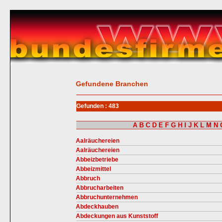
Gefundene Branchen
Gefunden : 483
A
B
C
D
E
F
G
H
I
J
K
L
M
N
Aalräuchereien
Aalräuchereien
Abbeizbetriebe
Abbeizmittel
Abbruch
Abbrucharbeiten
Abbruchunternehmen
Abdeckhauben
Abdeckungen aus Kunststoff