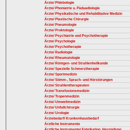
Ärzte/ Phlebologie
Ärzte/ Phoniatrie u. Päduadiologie
Ärzte/ Physikalische und Rehabilitative Medizin
Ärzte/ Plastische Chirurgie
Ärzte/ Pneumologie
Ärzte/ Proktologie
Ärzte/ Psychiatrie und Psychotherapie
Ärzte/ Psychologie
Ärzte/ Psychotherapie
Ärzte/ Radiologie
Ärzte/ Rheumatologie
Ärzte/ Röntgen- und Strahlenheilkunde
Ärzte/ Spezielle Schmerztherapie
Ärzte/ Sportmedizin
Ärzte/ Stimm-, Sprach- und Hörstörungen
Ärzte/ Strahlentherapeuten
Ärzte/ Transfusionsmedizin
Ärzte/ Tropenmedizin
Ärzte/ Umweltmedizin
Ärzte/ Unfallchirurgie
Ärzte/ Urologie
Ärztebedarf/ Krankenhausbedarf
Ärztliche Instrumente
Ärztliche Instrumente/ Fabrikation, Herstellung