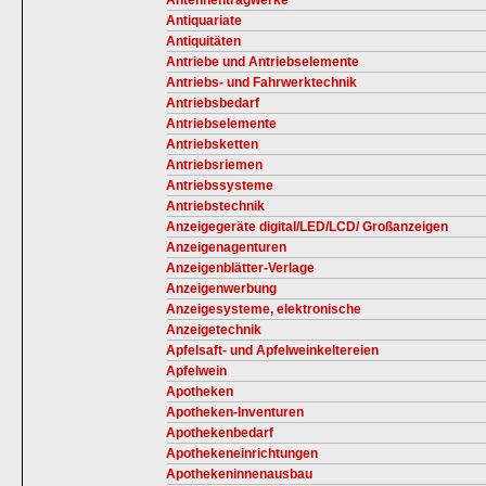
Antennentragwerke
Antiquariate
Antiquitäten
Antriebe und Antriebselemente
Antriebs- und Fahrwerktechnik
Antriebsbedarf
Antriebselemente
Antriebsketten
Antriebsriemen
Antriebssysteme
Antriebstechnik
Anzeigegeräte digital/LED/LCD/ Großanzeigen
Anzeigenagenturen
Anzeigenblätter-Verlage
Anzeigenwerbung
Anzeigesysteme, elektronische
Anzeigetechnik
Apfelsaft- und Apfelweinkeltereien
Apfelwein
Apotheken
Apotheken-Inventuren
Apothekenbedarf
Apothekeneinrichtungen
Apothekeninnenausbau