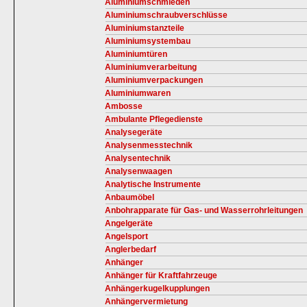
Aluminiumschmieden
Aluminiumschraubverschlüsse
Aluminiumstanzteile
Aluminiumsystembau
Aluminiumtüren
Aluminiumverarbeitung
Aluminiumverpackungen
Aluminiumwaren
Ambosse
Ambulante Pflegedienste
Analysegeräte
Analysenmesstechnik
Analysentechnik
Analysenwaagen
Analytische Instrumente
Anbaumöbel
Anbohrapparate für Gas- und Wasserrohrleitungen
Angelgeräte
Angelsport
Anglerbedarf
Anhänger
Anhänger für Kraftfahrzeuge
Anhängerkugelkupplungen
Anhängervermietung