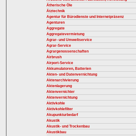
Ätherische Öle
Ätztechnik
Agentur für Bürodienste und Internetpräsenz
Agenturen
Aggregate
Aggregatevermietung
Agrar- und Umweltservice
Agrar-Service
Agrargenossenschaften
Airbrush
Airport-Service
Akkumulatoren, Batterien
Akten- und Datenvernichtung
Aktenarchivierung
Aktenlagerung
Aktenvernichter
Aktenvernichtung
Aktivkohle
Aktivkohlefilter
Akupunkturbedarf
Akustik
Akustik- und Trockenbau
Akustikbau