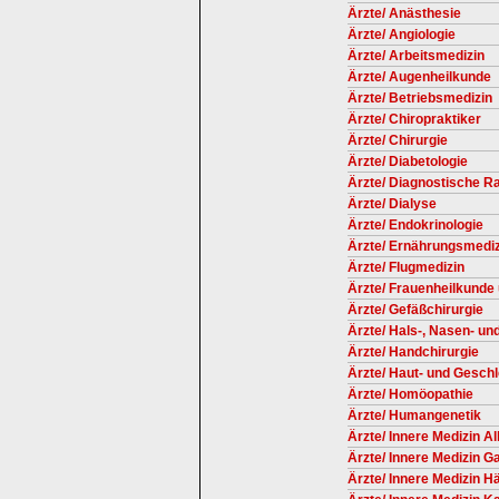
Ärzte/ Anästhesie
Ärzte/ Angiologie
Ärzte/ Arbeitsmedizin
Ärzte/ Augenheilkunde
Ärzte/ Betriebsmedizin
Ärzte/ Chiropraktiker
Ärzte/ Chirurgie
Ärzte/ Diabetologie
Ärzte/ Diagnostische Ra
Ärzte/ Dialyse
Ärzte/ Endokrinologie
Ärzte/ Ernährungsmediz
Ärzte/ Flugmedizin
Ärzte/ Frauenheilkunde 
Ärzte/ Gefäßchirurgie
Ärzte/ Hals-, Nasen- u
Ärzte/ Handchirurgie
Ärzte/ Haut- und Gesch
Ärzte/ Homöopathie
Ärzte/ Humangenetik
Ärzte/ Innere Medizin A
Ärzte/ Innere Medizin G
Ärzte/ Innere Medizin H