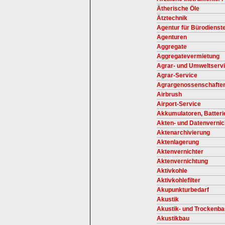
Ätherische Öle
Ätztechnik
Agentur für Bürodienst
Agenturen
Aggregate
Aggregatevermietung
Agrar- und Umweltserv
Agrar-Service
Agrargenossenschafte
Airbrush
Airport-Service
Akkumulatoren, Batteri
Akten- und Datenverni
Aktenarchivierung
Aktenlagerung
Aktenvernichter
Aktenvernichtung
Aktivkohle
Aktivkohlefilter
Akupunkturbedarf
Akustik
Akustik- und Trockenba
Akustikbau