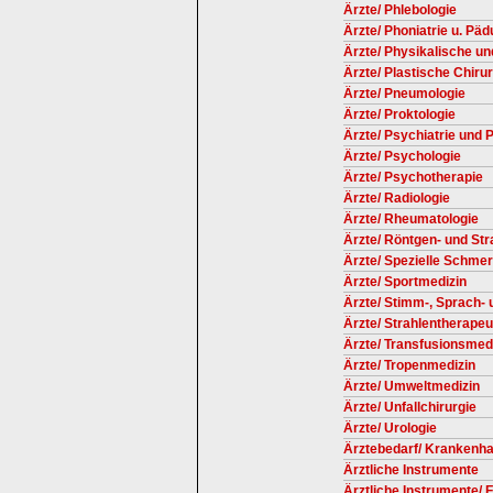
Ärzte/ Phlebologie
Ärzte/ Phoniatrie u. Päd
Ärzte/ Physikalische un
Ärzte/ Plastische Chirur
Ärzte/ Pneumologie
Ärzte/ Proktologie
Ärzte/ Psychiatrie und
Ärzte/ Psychologie
Ärzte/ Psychotherapie
Ärzte/ Radiologie
Ärzte/ Rheumatologie
Ärzte/ Röntgen- und St
Ärzte/ Spezielle Schmer
Ärzte/ Sportmedizin
Ärzte/ Stimm-, Sprach-
Ärzte/ Strahlentherape
Ärzte/ Transfusionsmed
Ärzte/ Tropenmedizin
Ärzte/ Umweltmedizin
Ärzte/ Unfallchirurgie
Ärzte/ Urologie
Ärztebedarf/ Krankenh
Ärztliche Instrumente
Ärztliche Instrumente/ F