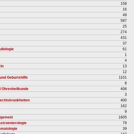
158
16
49
587
25
274
431
37
diologie
61
1
4
in
13
12
und Geburtshilfe
1101
8
nd Ohrenheilkunde
406
3
lechtskrankheiten
400
162
9
llgemein
1605
astroenterologie
79
ämatologie
39