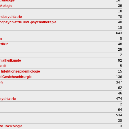
rdiologie
167
nkologie
39
18
ndpsychiatrie
70
endpsychiatrie und -psychotherapie
40
18
643
en
8
dizin
48
29
2
hialheilkunde
92
etik
5
d Infektionsepidemiologie
15
nd Gesichtschirurgie
136
en
347
62
46
sychiatrie
474
2
64
534
38
nd Toxikologie
3