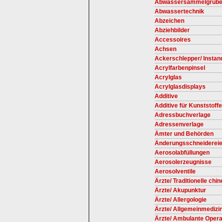
Abwassersammelgruben
Abwassertechnik
Abzeichen
Abziehbilder
Accessoires
Achsen
Ackerschlepper/ Instan
Acrylfarbenpinsel
Acrylglas
Acrylglasdisplays
Additive
Additive für Kunststoffe
Adressbuchverlage
Adressenverlage
Ämter und Behörden
Änderungsschneiderei
Aerosolabfüllungen
Aerosolerzeugnisse
Aerosolventile
Ärzte/ Traditionelle chi
Ärzte/ Akupunktur
Ärzte/ Allergologie
Ärzte/ Allgemeinmedizin
Ärzte/ Ambulante Opera