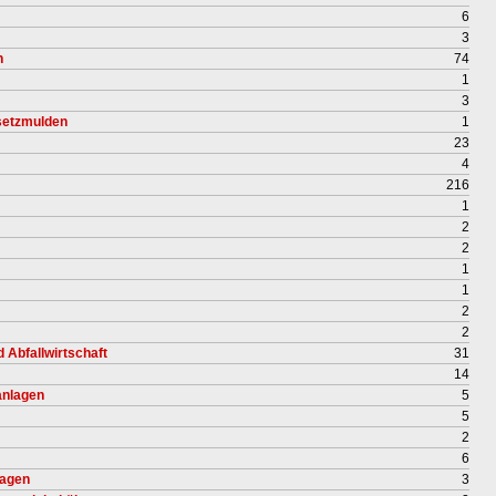
6
3
n
74
1
3
setzmulden
1
23
4
216
1
2
2
1
1
2
2
 Abfallwirtschaft
31
14
nlagen
5
5
2
6
lagen
3