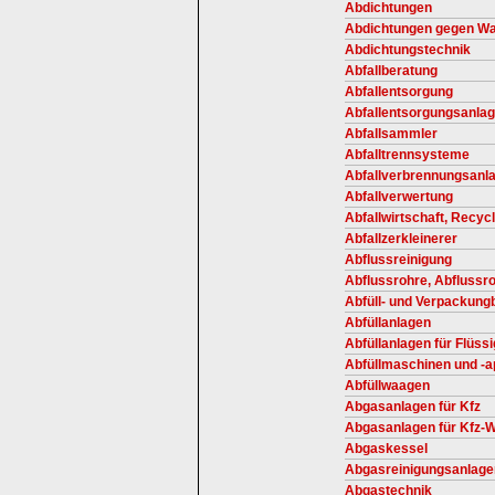
Abdichtungen
Abdichtungen gegen Wa
Abdichtungstechnik
Abfallberatung
Abfallentsorgung
Abfallentsorgungsanla
Abfallsammler
Abfalltrennsysteme
Abfallverbrennungsanl
Abfallverwertung
Abfallwirtschaft, Recycl
Abfallzerkleinerer
Abflussreinigung
Abflussrohre, Abflussro
Abfüll- und Verpackung
Abfüllanlagen
Abfüllanlagen für Flüss
Abfüllmaschinen und -a
Abfüllwaagen
Abgasanlagen für Kfz
Abgasanlagen für Kfz-W
Abgaskessel
Abgasreinigungsanlage
Abgastechnik