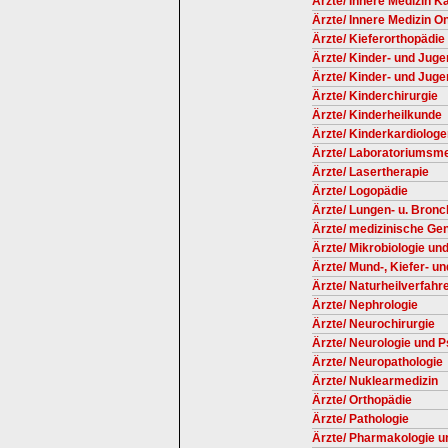
Ärzte/ Innere Medizin Ka
Ärzte/ Innere Medizin O
Ärzte/ Kieferorthopädie
Ärzte/ Kinder- und Juge
Ärzte/ Kinder- und Jug
Ärzte/ Kinderchirurgie
Ärzte/ Kinderheilkunde
Ärzte/ Kinderkardiolog
Ärzte/ Laboratoriumsme
Ärzte/ Lasertherapie
Ärzte/ Logopädie
Ärzte/ Lungen- u. Bronc
Ärzte/ medizinische Gen
Ärzte/ Mikrobiologie un
Ärzte/ Mund-, Kiefer- u
Ärzte/ Naturheilverfahr
Ärzte/ Nephrologie
Ärzte/ Neurochirurgie
Ärzte/ Neurologie und P
Ärzte/ Neuropathologie
Ärzte/ Nuklearmedizin
Ärzte/ Orthopädie
Ärzte/ Pathologie
Ärzte/ Pharmakologie u