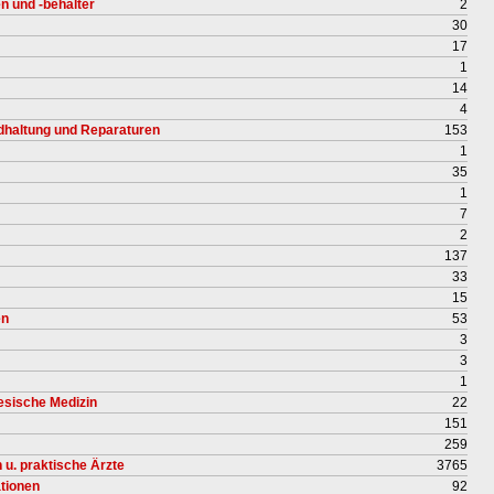
 und -behälter
2
30
17
1
14
4
dhaltung und Reparaturen
153
1
35
1
7
2
137
33
15
en
53
3
3
1
nesische Medizin
22
151
259
 u. praktische Ärzte
3765
tionen
92