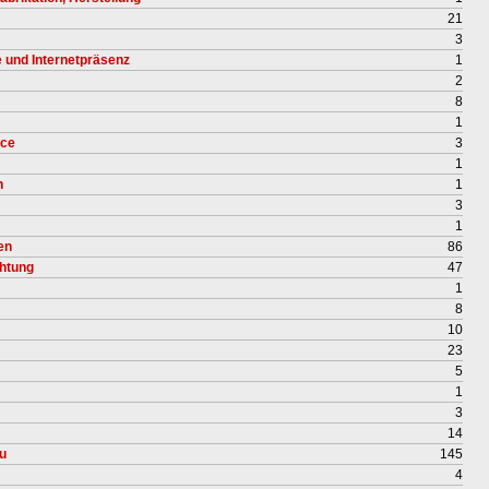
21
3
e und Internetpräsenz
1
2
8
1
ice
3
1
n
1
3
1
en
86
chtung
47
1
8
10
23
5
1
3
14
u
145
4