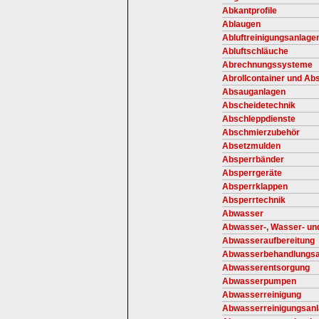
Abkantprofile
Ablaugen
Abluftreinigungsanlage
Abluftschläuche
Abrechnungssysteme
Abrollcontainer und Ab
Absauganlagen
Abscheidetechnik
Abschleppdienste
Abschmierzubehör
Absetzmulden
Absperrbänder
Absperrgeräte
Absperrklappen
Absperrtechnik
Abwasser
Abwasser-, Wasser- und
Abwasseraufbereitung
Abwasserbehandlungsa
Abwasserentsorgung
Abwasserpumpen
Abwasserreinigung
Abwasserreinigungsan