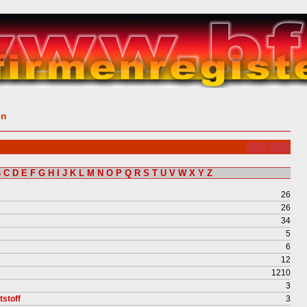
en
B
C
D
E
F
G
H
I
J
K
L
M
N
O
P
Q
R
S
T
U
V
W
X
Y
Z
26
26
34
5
6
12
1210
3
stoff
3