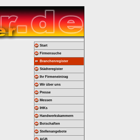
Start
Firmensuche
Branchenregister
Städteregister
Ihr Firmeneintrag
Wir über uns
Presse
Messen
IHKs
Handwerkskammern
Botschaften
Stellenangebote
AGB