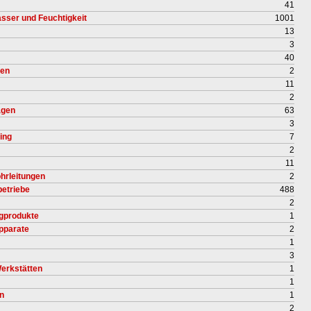
41
sser und Feuchtigkeit
1001
13
3
40
gen
2
11
2
agen
63
3
ing
7
2
11
hrleitungen
2
betriebe
488
2
igprodukte
1
pparate
2
1
3
erkstätten
1
1
n
1
2