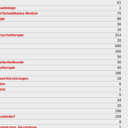
61
uadiologie
1
d Rehabilitative Medizin
75
gie
88
36
16
 Psychotherapie
314
20
690
160
56
rahlenheilkunde
30
ztherapie
40
186
 und Hörstörungen
28
uten
6
izin
1
5
34
20
298
ausbedarf
109
9
abrikation, Herstellung
1