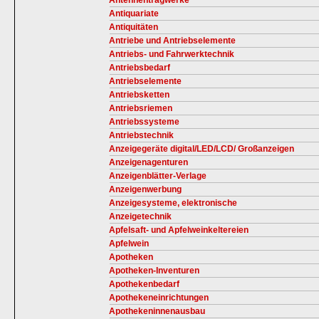
Antennentragwerke
Antiquariate
Antiquitäten
Antriebe und Antriebselemente
Antriebs- und Fahrwerktechnik
Antriebsbedarf
Antriebselemente
Antriebsketten
Antriebsriemen
Antriebssysteme
Antriebstechnik
Anzeigegeräte digital/LED/LCD/ Großanzeigen
Anzeigenagenturen
Anzeigenblätter-Verlage
Anzeigenwerbung
Anzeigesysteme, elektronische
Anzeigetechnik
Apfelsaft- und Apfelweinkeltereien
Apfelwein
Apotheken
Apotheken-Inventuren
Apothekenbedarf
Apothekeneinrichtungen
Apothekeninnenausbau