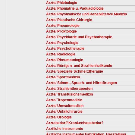
Ärzte/ Phlebologie
Ärzte/ Phoniatrie u. Päduadiologie
Ärzte/ Physikalische und Rehabilitative Medizin
Ärzte/ Plastische Chirurgie
Ärzte/ Pneumologie
Ärzte/ Proktologie
Ärzte/ Psychiatrie und Psychotherapie
Ärzte/ Psychologie
Ärzte/ Psychotherapie
Ärzte/ Radiologie
Ärzte/ Rheumatologie
Ärzte/ Röntgen- und Strahlenheilkunde
Ärzte/ Spezielle Schmerztherapie
Ärzte/ Sportmedizin
Ärzte/ Stimm-, Sprach- und Hörstörungen
Ärzte/ Strahlentherapeuten
Ärzte/ Transfusionsmedizin
Ärzte/ Tropenmedizin
Ärzte/ Umweltmedizin
Ärzte/ Unfallchirurgie
Ärzte/ Urologie
Ärztebedarf/ Krankenhausbedarf
Ärztliche Instrumente
Ärztliche Instrumente/ Fabrikation, Herstellung