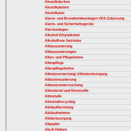
Akustikdecken
Akustikplatten
Akustikputz
Alarm- und Brandmeldeanlagen VDS-Zulassung
Alarm- und Sicherheitsgeräte
Alarmanlagen
Alkohol/ Ethylalkohol
Alkoholfreie Getränke
Altbausanierung
Altbausanierungen
Alten- und Pflegeheime
Altenpflege
Altenpflegeheime
Altholzverwertung/ Altholzentsorgung
Altlastensanierung
Altlastenuntersuchung
Altmaterial und Reststoffe
Altmetalle
Altmetallrecycling
Altölaufbereitung
Altölaufnehmer
Altölentsorgung
Altpapier
Alu-D-Hülsen