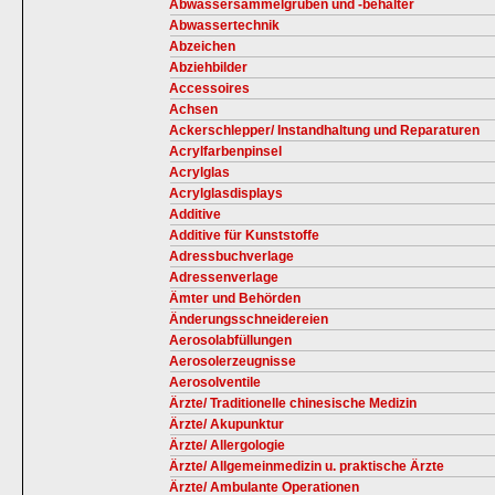
Abwassersammelgruben und -behälter
Abwassertechnik
Abzeichen
Abziehbilder
Accessoires
Achsen
Ackerschlepper/ Instandhaltung und Reparaturen
Acrylfarbenpinsel
Acrylglas
Acrylglasdisplays
Additive
Additive für Kunststoffe
Adressbuchverlage
Adressenverlage
Ämter und Behörden
Änderungsschneidereien
Aerosolabfüllungen
Aerosolerzeugnisse
Aerosolventile
Ärzte/ Traditionelle chinesische Medizin
Ärzte/ Akupunktur
Ärzte/ Allergologie
Ärzte/ Allgemeinmedizin u. praktische Ärzte
Ärzte/ Ambulante Operationen