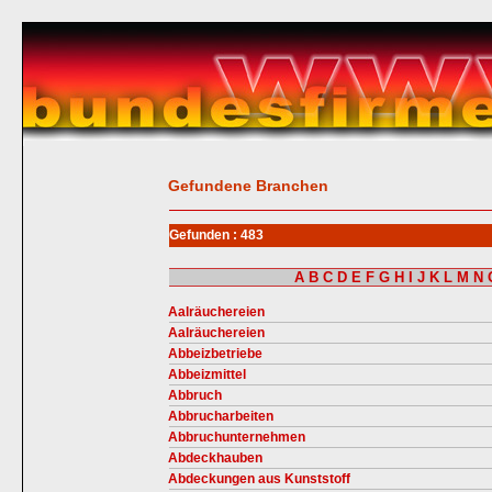
Gefundene Branchen
Gefunden : 483
A
B
C
D
E
F
G
H
I
J
K
L
M
N
Aalräuchereien
Aalräuchereien
Abbeizbetriebe
Abbeizmittel
Abbruch
Abbrucharbeiten
Abbruchunternehmen
Abdeckhauben
Abdeckungen aus Kunststoff