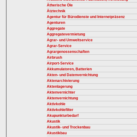
Ätherische Öle
Ätztechnik
Agentur für Bürodienste und Internetpräsenz
Agenturen
Aggregate
Aggregatevermietung
Agrar- und Umweltservice
Agrar-Service
Agrargenossenschaften
Airbrush
Airport-Service
Akkumulatoren, Batterien
Akten- und Datenvernichtung
Aktenarchivierung
Aktenlagerung
Aktenvernichter
Aktenvernichtung
Aktivkohle
Aktivkohlefilter
Akupunkturbedarf
Akustik
Akustik- und Trockenbau
Akustikbau