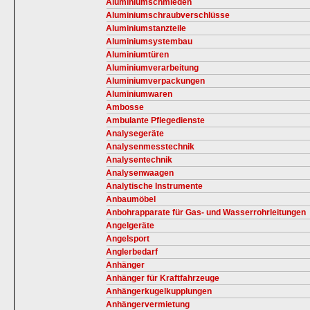
Aluminiumschmieden
Aluminiumschraubverschlüsse
Aluminiumstanzteile
Aluminiumsystembau
Aluminiumtüren
Aluminiumverarbeitung
Aluminiumverpackungen
Aluminiumwaren
Ambosse
Ambulante Pflegedienste
Analysegeräte
Analysenmesstechnik
Analysentechnik
Analysenwaagen
Analytische Instrumente
Anbaumöbel
Anbohrapparate für Gas- und Wasserrohrleitungen
Angelgeräte
Angelsport
Anglerbedarf
Anhänger
Anhänger für Kraftfahrzeuge
Anhängerkugelkupplungen
Anhängervermietung