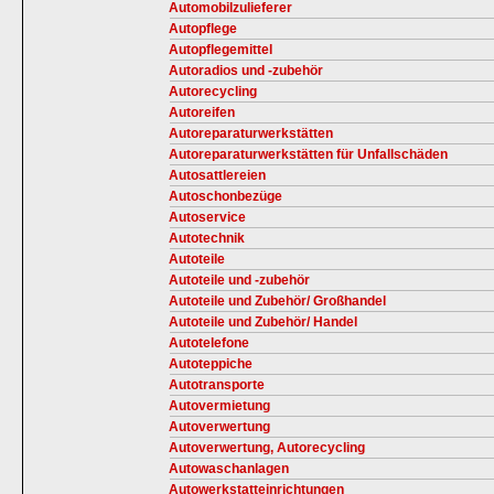
Automobilzulieferer
Autopflege
Autopflegemittel
Autoradios und -zubehör
Autorecycling
Autoreifen
Autoreparaturwerkstätten
Autoreparaturwerkstätten für Unfallschäden
Autosattlereien
Autoschonbezüge
Autoservice
Autotechnik
Autoteile
Autoteile und -zubehör
Autoteile und Zubehör/ Großhandel
Autoteile und Zubehör/ Handel
Autotelefone
Autoteppiche
Autotransporte
Autovermietung
Autoverwertung
Autoverwertung, Autorecycling
Autowaschanlagen
Autowerkstatteinrichtungen