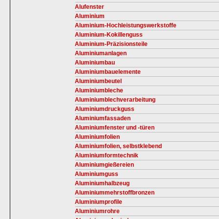
Alufenster
Aluminium
Aluminium-Hochleistungswerkstoffe
Aluminium-Kokillenguss
Aluminium-Präzisionsteile
Aluminiumanlagen
Aluminiumbau
Aluminiumbauelemente
Aluminiumbeutel
Aluminiumbleche
Aluminiumblechverarbeitung
Aluminiumdruckguss
Aluminiumfassaden
Aluminiumfenster und -türen
Aluminiumfolien
Aluminiumfolien, selbstklebend
Aluminiumformtechnik
Aluminiumgießereien
Aluminiumguss
Aluminiumhalbzeug
Aluminiummehrstoffbronzen
Aluminiumprofile
Aluminiumrohre