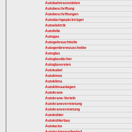
Autobahnraststätten
Autobeschriftung
Autobeschriftungen
Autodachgepäckträger
Autoelektrik
Autofelle
Autogas
Autogebrauchtteile
Autogenbrennzuschnitte
Autoglas
Autoglasdächer
Autoglasereien
Autokabel
Autokinos
Autoklima
Autoklimaanlagen
Autokrane
Autokrane-Verleih
Autokranevermietung
Autokranvermietung
Autokühler
Autokühlerbau
Autolacke
Autolackierereibedarf