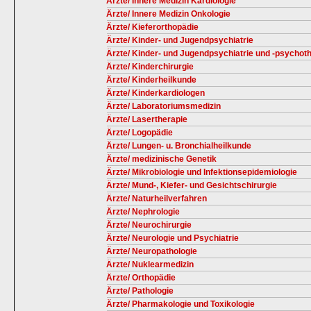
Ärzte/ Innere Medizin Kardiologie
Ärzte/ Innere Medizin Onkologie
Ärzte/ Kieferorthopädie
Ärzte/ Kinder- und Jugendpsychiatrie
Ärzte/ Kinder- und Jugendpsychiatrie und -psychot
Ärzte/ Kinderchirurgie
Ärzte/ Kinderheilkunde
Ärzte/ Kinderkardiologen
Ärzte/ Laboratoriumsmedizin
Ärzte/ Lasertherapie
Ärzte/ Logopädie
Ärzte/ Lungen- u. Bronchialheilkunde
Ärzte/ medizinische Genetik
Ärzte/ Mikrobiologie und Infektionsepidemiologie
Ärzte/ Mund-, Kiefer- und Gesichtschirurgie
Ärzte/ Naturheilverfahren
Ärzte/ Nephrologie
Ärzte/ Neurochirurgie
Ärzte/ Neurologie und Psychiatrie
Ärzte/ Neuropathologie
Ärzte/ Nuklearmedizin
Ärzte/ Orthopädie
Ärzte/ Pathologie
Ärzte/ Pharmakologie und Toxikologie