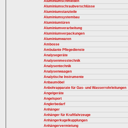
Aluminiumschmieden
Aluminiumschraubverschlüsse
Aluminiumstanzteile
Aluminiumsystembau
Aluminiumtüren
Aluminiumverarbeitung
Aluminiumverpackungen
Aluminiumwaren
Ambosse
Ambulante Pflegedienste
Analysegeräte
Analysenmesstechnik
Analysentechnik
Analysenwaagen
Analytische Instrumente
Anbaumöbel
Anbohrapparate für Gas- und Wasserrohrleitungen
Angelgeräte
Angelsport
Anglerbedarf
Anhänger
Anhänger für Kraftfahrzeuge
Anhängerkugelkupplungen
Anhängervermietung