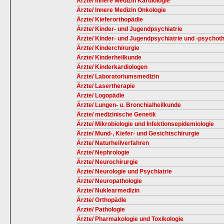
Ärzte/ Innere Medizin Kardiologie
Ärzte/ Innere Medizin Onkologie
Ärzte/ Kieferorthopädie
Ärzte/ Kinder- und Jugendpsychiatrie
Ärzte/ Kinder- und Jugendpsychiatrie und -psychot
Ärzte/ Kinderchirurgie
Ärzte/ Kinderheilkunde
Ärzte/ Kinderkardiologen
Ärzte/ Laboratoriumsmedizin
Ärzte/ Lasertherapie
Ärzte/ Logopädie
Ärzte/ Lungen- u. Bronchialheilkunde
Ärzte/ medizinische Genetik
Ärzte/ Mikrobiologie und Infektionsepidemiologie
Ärzte/ Mund-, Kiefer- und Gesichtschirurgie
Ärzte/ Naturheilverfahren
Ärzte/ Nephrologie
Ärzte/ Neurochirurgie
Ärzte/ Neurologie und Psychiatrie
Ärzte/ Neuropathologie
Ärzte/ Nuklearmedizin
Ärzte/ Orthopädie
Ärzte/ Pathologie
Ärzte/ Pharmakologie und Toxikologie