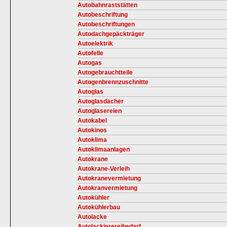
Autobahnraststätten
Autobeschriftung
Autobeschriftungen
Autodachgepäckträger
Autoelektrik
Autofelle
Autogas
Autogebrauchtteile
Autogenbrennzuschnitte
Autoglas
Autoglasdächer
Autoglasereien
Autokabel
Autokinos
Autoklima
Autoklimaanlagen
Autokrane
Autokrane-Verleih
Autokranevermietung
Autokranvermietung
Autokühler
Autokühlerbau
Autolacke
Autolackierereibedarf