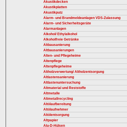
Akustikdecken
Akustikplatten
Akustikputz
Alarm- und Brandmeldeanlagen VDS-Zulassung
Alarm- und Sicherheitsgeräte
Alarmanlagen
Alkohol/ Ethylalkohol
Alkoholfreie Getränke
Altbausanierung
Altbausanierungen
Alten- und Pflegeheime
Altenpflege
Altenpflegeheime
Altholzverwertung/ Altholzentsorgung
Altlastensanierung
Altlastenuntersuchung
Altmaterial und Reststoffe
Altmetalle
Altmetallrecycling
Altölaufbereitung
Altölaufnehmer
Altölentsorgung
Altpapier
Alu-D-Hülsen