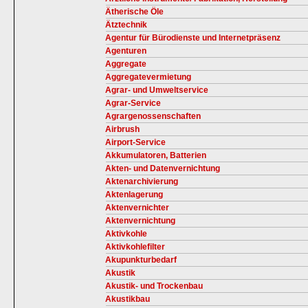
Ätherische Öle
Ätztechnik
Agentur für Bürodienste und Internetpräsenz
Agenturen
Aggregate
Aggregatevermietung
Agrar- und Umweltservice
Agrar-Service
Agrargenossenschaften
Airbrush
Airport-Service
Akkumulatoren, Batterien
Akten- und Datenvernichtung
Aktenarchivierung
Aktenlagerung
Aktenvernichter
Aktenvernichtung
Aktivkohle
Aktivkohlefilter
Akupunkturbedarf
Akustik
Akustik- und Trockenbau
Akustikbau