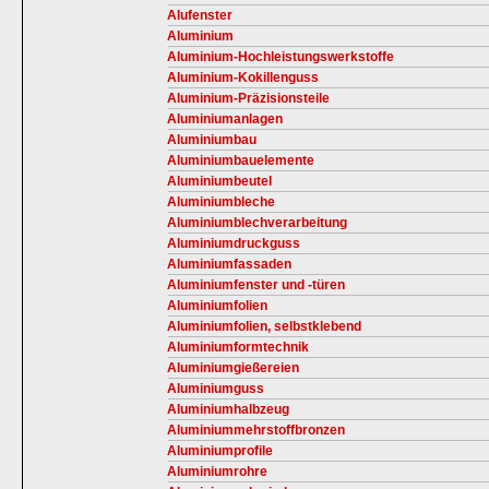
Alufenster
Aluminium
Aluminium-Hochleistungswerkstoffe
Aluminium-Kokillenguss
Aluminium-Präzisionsteile
Aluminiumanlagen
Aluminiumbau
Aluminiumbauelemente
Aluminiumbeutel
Aluminiumbleche
Aluminiumblechverarbeitung
Aluminiumdruckguss
Aluminiumfassaden
Aluminiumfenster und -türen
Aluminiumfolien
Aluminiumfolien, selbstklebend
Aluminiumformtechnik
Aluminiumgießereien
Aluminiumguss
Aluminiumhalbzeug
Aluminiummehrstoffbronzen
Aluminiumprofile
Aluminiumrohre