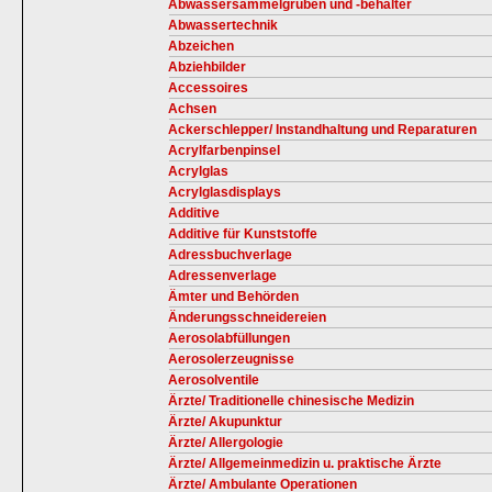
Abwassersammelgruben und -behälter
Abwassertechnik
Abzeichen
Abziehbilder
Accessoires
Achsen
Ackerschlepper/ Instandhaltung und Reparaturen
Acrylfarbenpinsel
Acrylglas
Acrylglasdisplays
Additive
Additive für Kunststoffe
Adressbuchverlage
Adressenverlage
Ämter und Behörden
Änderungsschneidereien
Aerosolabfüllungen
Aerosolerzeugnisse
Aerosolventile
Ärzte/ Traditionelle chinesische Medizin
Ärzte/ Akupunktur
Ärzte/ Allergologie
Ärzte/ Allgemeinmedizin u. praktische Ärzte
Ärzte/ Ambulante Operationen