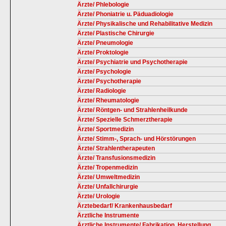
Ärzte/ Phlebologie
Ärzte/ Phoniatrie u. Päduadiologie
Ärzte/ Physikalische und Rehabilitative Medizin
Ärzte/ Plastische Chirurgie
Ärzte/ Pneumologie
Ärzte/ Proktologie
Ärzte/ Psychiatrie und Psychotherapie
Ärzte/ Psychologie
Ärzte/ Psychotherapie
Ärzte/ Radiologie
Ärzte/ Rheumatologie
Ärzte/ Röntgen- und Strahlenheilkunde
Ärzte/ Spezielle Schmerztherapie
Ärzte/ Sportmedizin
Ärzte/ Stimm-, Sprach- und Hörstörungen
Ärzte/ Strahlentherapeuten
Ärzte/ Transfusionsmedizin
Ärzte/ Tropenmedizin
Ärzte/ Umweltmedizin
Ärzte/ Unfallchirurgie
Ärzte/ Urologie
Ärztebedarf/ Krankenhausbedarf
Ärztliche Instrumente
Ärztliche Instrumente/ Fabrikation, Herstellung