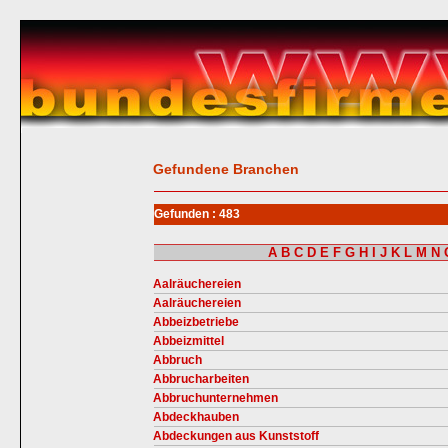
Gefundene Branchen
Gefunden : 483
A
B
C
D
E
F
G
H
I
J
K
L
M
N
Aalräuchereien
Aalräuchereien
Abbeizbetriebe
Abbeizmittel
Abbruch
Abbrucharbeiten
Abbruchunternehmen
Abdeckhauben
Abdeckungen aus Kunststoff