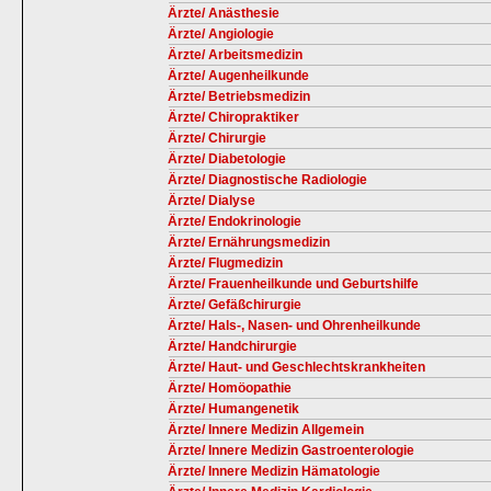
Ärzte/ Anästhesie
Ärzte/ Angiologie
Ärzte/ Arbeitsmedizin
Ärzte/ Augenheilkunde
Ärzte/ Betriebsmedizin
Ärzte/ Chiropraktiker
Ärzte/ Chirurgie
Ärzte/ Diabetologie
Ärzte/ Diagnostische Radiologie
Ärzte/ Dialyse
Ärzte/ Endokrinologie
Ärzte/ Ernährungsmedizin
Ärzte/ Flugmedizin
Ärzte/ Frauenheilkunde und Geburtshilfe
Ärzte/ Gefäßchirurgie
Ärzte/ Hals-, Nasen- und Ohrenheilkunde
Ärzte/ Handchirurgie
Ärzte/ Haut- und Geschlechtskrankheiten
Ärzte/ Homöopathie
Ärzte/ Humangenetik
Ärzte/ Innere Medizin Allgemein
Ärzte/ Innere Medizin Gastroenterologie
Ärzte/ Innere Medizin Hämatologie