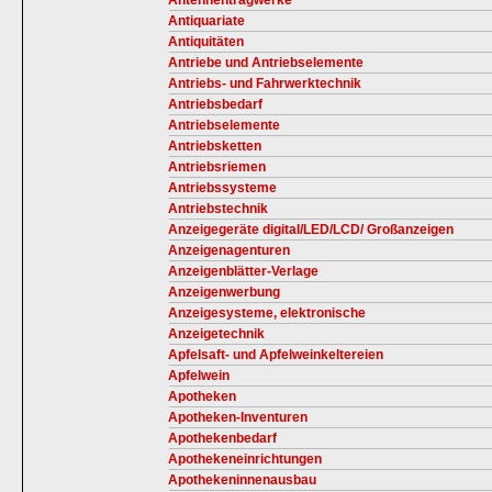
Antennentragwerke
Antiquariate
Antiquitäten
Antriebe und Antriebselemente
Antriebs- und Fahrwerktechnik
Antriebsbedarf
Antriebselemente
Antriebsketten
Antriebsriemen
Antriebssysteme
Antriebstechnik
Anzeigegeräte digital/LED/LCD/ Großanzeigen
Anzeigenagenturen
Anzeigenblätter-Verlage
Anzeigenwerbung
Anzeigesysteme, elektronische
Anzeigetechnik
Apfelsaft- und Apfelweinkeltereien
Apfelwein
Apotheken
Apotheken-Inventuren
Apothekenbedarf
Apothekeneinrichtungen
Apothekeninnenausbau