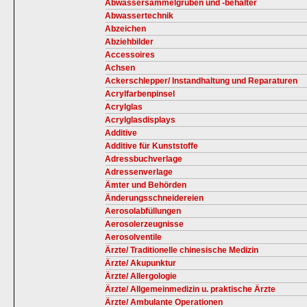
Abwassersammelgruben und -behälter
Abwassertechnik
Abzeichen
Abziehbilder
Accessoires
Achsen
Ackerschlepper/ Instandhaltung und Reparaturen
Acrylfarbenpinsel
Acrylglas
Acrylglasdisplays
Additive
Additive für Kunststoffe
Adressbuchverlage
Adressenverlage
Ämter und Behörden
Änderungsschneidereien
Aerosolabfüllungen
Aerosolerzeugnisse
Aerosolventile
Ärzte/ Traditionelle chinesische Medizin
Ärzte/ Akupunktur
Ärzte/ Allergologie
Ärzte/ Allgemeinmedizin u. praktische Ärzte
Ärzte/ Ambulante Operationen