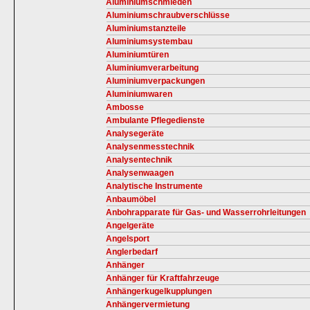
Aluminiumschmieden
Aluminiumschraubverschlüsse
Aluminiumstanzteile
Aluminiumsystembau
Aluminiumtüren
Aluminiumverarbeitung
Aluminiumverpackungen
Aluminiumwaren
Ambosse
Ambulante Pflegedienste
Analysegeräte
Analysenmesstechnik
Analysentechnik
Analysenwaagen
Analytische Instrumente
Anbaumöbel
Anbohrapparate für Gas- und Wasserrohrleitungen
Angelgeräte
Angelsport
Anglerbedarf
Anhänger
Anhänger für Kraftfahrzeuge
Anhängerkugelkupplungen
Anhängervermietung