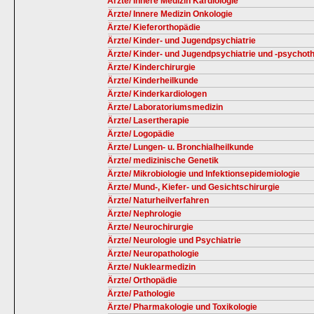
Ärzte/ Innere Medizin Kardiologie
Ärzte/ Innere Medizin Onkologie
Ärzte/ Kieferorthopädie
Ärzte/ Kinder- und Jugendpsychiatrie
Ärzte/ Kinder- und Jugendpsychiatrie und -psychot
Ärzte/ Kinderchirurgie
Ärzte/ Kinderheilkunde
Ärzte/ Kinderkardiologen
Ärzte/ Laboratoriumsmedizin
Ärzte/ Lasertherapie
Ärzte/ Logopädie
Ärzte/ Lungen- u. Bronchialheilkunde
Ärzte/ medizinische Genetik
Ärzte/ Mikrobiologie und Infektionsepidemiologie
Ärzte/ Mund-, Kiefer- und Gesichtschirurgie
Ärzte/ Naturheilverfahren
Ärzte/ Nephrologie
Ärzte/ Neurochirurgie
Ärzte/ Neurologie und Psychiatrie
Ärzte/ Neuropathologie
Ärzte/ Nuklearmedizin
Ärzte/ Orthopädie
Ärzte/ Pathologie
Ärzte/ Pharmakologie und Toxikologie