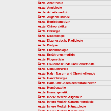
Ärzte/ Anästhesie
Ärzte/ Angiologie
Ärzte/ Arbeitsmedizin
Ärzte/ Augenheilkunde
Ärzte/ Betriebsmedizin
Ärzte/ Chiropraktiker
Ärzte/ Chirurgie
Ärzte/ Diabetologie
Ärzte/ Diagnostische Radiologie
Ärzte/ Dialyse
Ärzte/ Endokrinologie
Ärzte/ Ernährungsmedizin
Ärzte/ Flugmedizin
Ärzte/ Frauenheilkunde und Geburtshilfe
Ärzte/ Gefäßchirurgie
Ärzte/ Hals-, Nasen- und Ohrenheilkunde
Ärzte/ Handchirurgie
Ärzte/ Haut- und Geschlechtskrankheiten
Ärzte/ Homöopathie
Ärzte/ Humangenetik
Ärzte/ Innere Medizin Allgemein
Ärzte/ Innere Medizin Gastroenterologie
Ärzte/ Innere Medizin Hämatologie