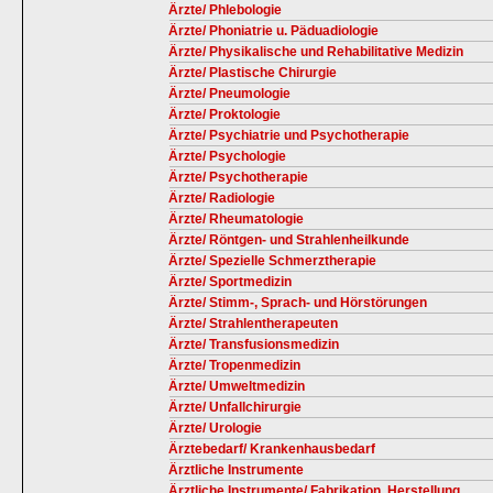
Ärzte/ Phlebologie
Ärzte/ Phoniatrie u. Päduadiologie
Ärzte/ Physikalische und Rehabilitative Medizin
Ärzte/ Plastische Chirurgie
Ärzte/ Pneumologie
Ärzte/ Proktologie
Ärzte/ Psychiatrie und Psychotherapie
Ärzte/ Psychologie
Ärzte/ Psychotherapie
Ärzte/ Radiologie
Ärzte/ Rheumatologie
Ärzte/ Röntgen- und Strahlenheilkunde
Ärzte/ Spezielle Schmerztherapie
Ärzte/ Sportmedizin
Ärzte/ Stimm-, Sprach- und Hörstörungen
Ärzte/ Strahlentherapeuten
Ärzte/ Transfusionsmedizin
Ärzte/ Tropenmedizin
Ärzte/ Umweltmedizin
Ärzte/ Unfallchirurgie
Ärzte/ Urologie
Ärztebedarf/ Krankenhausbedarf
Ärztliche Instrumente
Ärztliche Instrumente/ Fabrikation, Herstellung