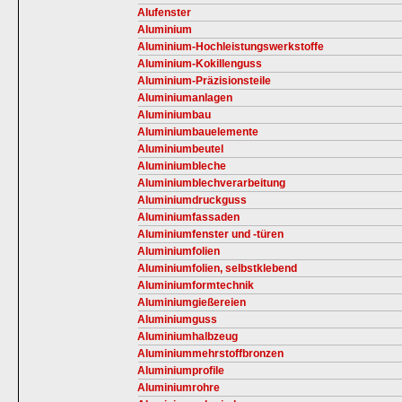
Alufenster
Aluminium
Aluminium-Hochleistungswerkstoffe
Aluminium-Kokillenguss
Aluminium-Präzisionsteile
Aluminiumanlagen
Aluminiumbau
Aluminiumbauelemente
Aluminiumbeutel
Aluminiumbleche
Aluminiumblechverarbeitung
Aluminiumdruckguss
Aluminiumfassaden
Aluminiumfenster und -türen
Aluminiumfolien
Aluminiumfolien, selbstklebend
Aluminiumformtechnik
Aluminiumgießereien
Aluminiumguss
Aluminiumhalbzeug
Aluminiummehrstoffbronzen
Aluminiumprofile
Aluminiumrohre