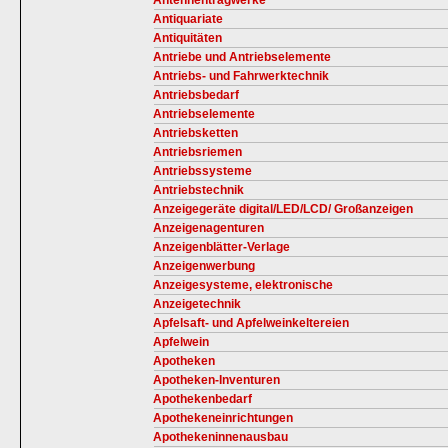
Antennentragwerke
Antiquariate
Antiquitäten
Antriebe und Antriebselemente
Antriebs- und Fahrwerktechnik
Antriebsbedarf
Antriebselemente
Antriebsketten
Antriebsriemen
Antriebssysteme
Antriebstechnik
Anzeigegeräte digital/LED/LCD/ Großanzeigen
Anzeigenagenturen
Anzeigenblätter-Verlage
Anzeigenwerbung
Anzeigesysteme, elektronische
Anzeigetechnik
Apfelsaft- und Apfelweinkeltereien
Apfelwein
Apotheken
Apotheken-Inventuren
Apothekenbedarf
Apothekeneinrichtungen
Apothekeninnenausbau