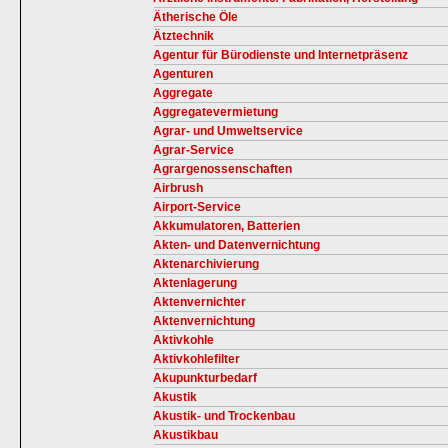
Ätherische Öle
Ätztechnik
Agentur für Bürodienste und Internetpräsenz
Agenturen
Aggregate
Aggregatevermietung
Agrar- und Umweltservice
Agrar-Service
Agrargenossenschaften
Airbrush
Airport-Service
Akkumulatoren, Batterien
Akten- und Datenvernichtung
Aktenarchivierung
Aktenlagerung
Aktenvernichter
Aktenvernichtung
Aktivkohle
Aktivkohlefilter
Akupunkturbedarf
Akustik
Akustik- und Trockenbau
Akustikbau