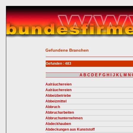
Gefundene Branchen
Gefunden : 483
A
B
C
D
E
F
G
H
I
J
K
L
M
N
Aalräuchereien
Aalräuchereien
Abbeizbetriebe
Abbeizmittel
Abbruch
Abbrucharbeiten
Abbruchunternehmen
Abdeckhauben
Abdeckungen aus Kunststoff