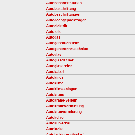
Autobahnraststätten
Autobeschriftung
Autobeschriftungen
Autodachgepäckträger
Autoelektrik
Autofelle
Autogas
Autogebrauchtteile
Autogenbrennzuschnitte
Autoglas
Autoglasdächer
Autoglasereien
Autokabel
Autokinos
Autoklima
Autoklimaanlagen
Autokrane
Autokrane-Verleih
Autokranevermietung
Autokranvermietung
Autokühler
Autokühlerbau
Autolacke
Autolackierereibedarf