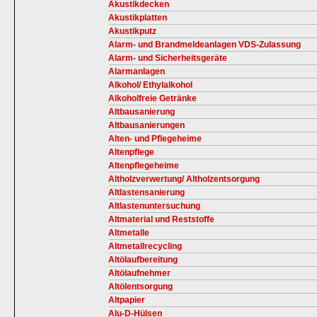
Akustikdecken
Akustikplatten
Akustikputz
Alarm- und Brandmeldeanlagen VDS-Zulassung
Alarm- und Sicherheitsgeräte
Alarmanlagen
Alkohol/ Ethylalkohol
Alkoholfreie Getränke
Altbausanierung
Altbausanierungen
Alten- und Pflegeheime
Altenpflege
Altenpflegeheime
Altholzverwertung/ Altholzentsorgung
Altlastensanierung
Altlastenuntersuchung
Altmaterial und Reststoffe
Altmetalle
Altmetallrecycling
Altölaufbereitung
Altölaufnehmer
Altölentsorgung
Altpapier
Alu-D-Hülsen