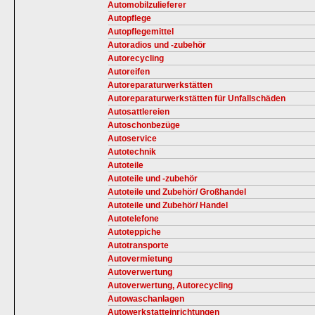
Automobilzulieferer
Autopflege
Autopflegemittel
Autoradios und -zubehör
Autorecycling
Autoreifen
Autoreparaturwerkstätten
Autoreparaturwerkstätten für Unfallschäden
Autosattlereien
Autoschonbezüge
Autoservice
Autotechnik
Autoteile
Autoteile und -zubehör
Autoteile und Zubehör/ Großhandel
Autoteile und Zubehör/ Handel
Autotelefone
Autoteppiche
Autotransporte
Autovermietung
Autoverwertung
Autoverwertung, Autorecycling
Autowaschanlagen
Autowerkstatteinrichtungen