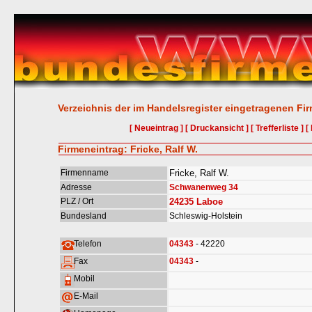
Verzeichnis der im Handelsregister eingetragenen Fi
[ Neueintrag ]
[ Druckansicht ]
[ Trefferliste ]
[
Firmeneintrag: Fricke, Ralf W.
Firmenname
Fricke, Ralf W.
Adresse
Schwanenweg 34
PLZ / Ort
24235
Laboe
Bundesland
Schleswig-Holstein
Telefon
04343
- 42220
Fax
04343
-
Mobil
E-Mail