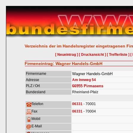
Verzeichnis der im Handelsregister eingetragenen Fi
[ Neueintrag ]
[ Druckansicht ]
[ Trefferliste ]
[
Firmeneintrag: Wagner Handels-GmbH
Firmenname
Wagner Handels-GmbH
Adresse
Am Innweg 54
PLZ / Ort
66955
Pirmasens
Bundesland
Rheinland-Pfalz
Telefon
06331
- 70001
Fax
06331
- 70004
Mobil
E-Mail