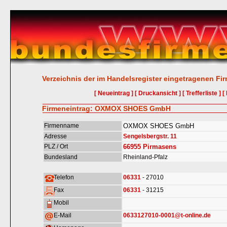
Verzeichnis der im Handelsregister eingetragenen Fi
[ Neueintrag ]
[ Druckansicht ]
[ Trefferliste ]
[
Firmeneintrag: OXMOX SHOES GmbH
Firmenname
OXMOX SHOES GmbH
Adresse
Sengelsbergstr. 11
PLZ / Ort
66955
Pirmasens
Bundesland
Rheinland-Pfalz
Telefon
06331
- 27010
Fax
06331
- 31215
Mobil
E-Mail
0633127010-0001@t-online.de