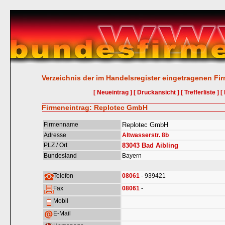
Verzeichnis der im Handelsregister eingetragenen Fi
[ Neueintrag ]
[ Druckansicht ]
[ Trefferliste ]
[
Firmeneintrag: Replotec GmbH
Firmenname
Replotec GmbH
Adresse
Altwasserstr. 8b
PLZ / Ort
83043
Bad Aibling
Bundesland
Bayern
Telefon
08061
- 939421
Fax
08061
-
Mobil
E-Mail