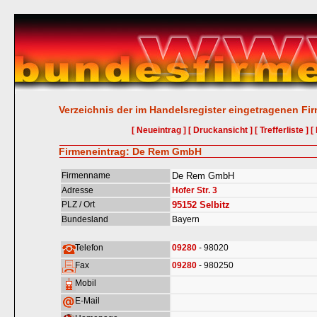
Verzeichnis der im Handelsregister eingetragenen Fi
[ Neueintrag ]
[ Druckansicht ]
[ Trefferliste ]
[
Firmeneintrag: De Rem GmbH
Firmenname
De Rem GmbH
Adresse
Hofer Str. 3
PLZ / Ort
95152
Selbitz
Bundesland
Bayern
Telefon
09280
- 98020
Fax
09280
- 980250
Mobil
E-Mail