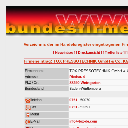
Verzeichnis der im Handelsregister eingetragenen Fi
[ Neueintrag ]
[ Druckansicht ]
[ Trefferliste ]
[
Firmeneintrag: TOX PRESSOTECHNIK GmbH & Co. K
Firmenname
TOX PRESSOTECHNIK GmbH & 
Adresse
Riedstr. 4
PLZ / Ort
88250
Weingarten
Bundesland
Baden-Württemberg
Telefon
0751
- 50070
Fax
0751
- 52391
Mobil
E-Mail
info@tox-de.com