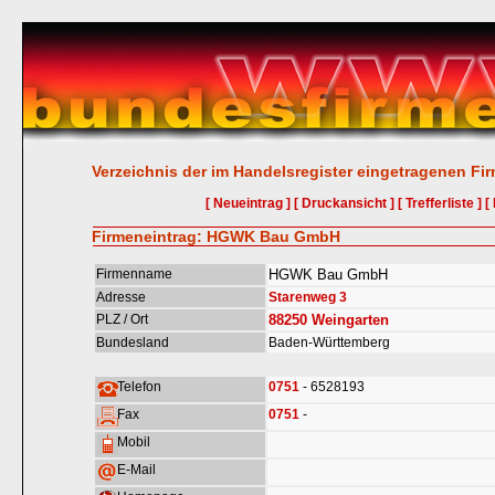
Verzeichnis der im Handelsregister eingetragenen Fi
[ Neueintrag ]
[ Druckansicht ]
[ Trefferliste ]
[
Firmeneintrag: HGWK Bau GmbH
Firmenname
HGWK Bau GmbH
Adresse
Starenweg 3
PLZ / Ort
88250
Weingarten
Bundesland
Baden-Württemberg
Telefon
0751
- 6528193
Fax
0751
-
Mobil
E-Mail