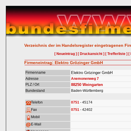
Verzeichnis der im Handelsregister eingetragenen Fi
[ Neueintrag ]
[ Druckansicht ]
[ Trefferliste ]
[
Firmeneintrag: Elektro Grözinger GmbH
Firmenname
Elektro Grözinger GmbH
Adresse
Anemonenweg 7
PLZ / Ort
88250
Weingarten
Bundesland
Baden-Württemberg
Telefon
0751
- 45174
Fax
0751
- 42402
Mobil
E-Mail