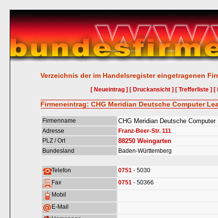
Verzeichnis der im Handelsregister eingetragenen Fi
[ Neueintrag ]
[ Druckansicht ]
[ Trefferliste ]
[
Firmeneintrag: CHG Meridian Deutsche Computer Le
Firmenname
CHG Meridian Deutsche Computer
Adresse
Franz-Beer-Str. 111
PLZ / Ort
88250
Weingarten
Bundesland
Baden-Württemberg
Telefon
0751
- 5030
Fax
0751
- 50366
Mobil
E-Mail