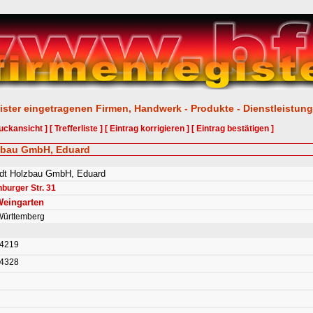
ister eingetragenen Firmen, Handwerk - Produkte - Dienstleistun
uckansicht ]
[ Trefferliste ]
[ Eintrag korrigieren ]
[ Eintrag bestätigen ]
lzbau GmbH, Eduard
dt Holzbau GmbH, Eduard
burger Str. 31
eingarten
ürttemberg
44219
54328