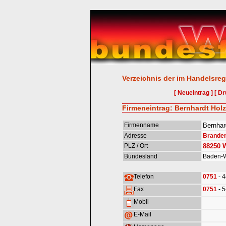
Verzeichnis der im Handelsreg
[ Neueintrag ]
[ Dr
Firmeneintrag: Bernhardt Ho
Firmenname
Bernhar
Adresse
Branden
PLZ / Ort
88250
W
Bundesland
Baden-W
Telefon
0751
- 
Fax
0751
- 
Mobil
E-Mail