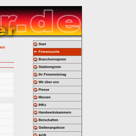
Start
gen
Firmensuche
Branchenregister
Städteregister
Ihr Firmeneintrag
Wir über uns
Presse
Messen
IHKs
Handwerkskammern
Botschaften
Stellenangebote
AGB