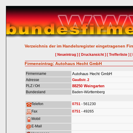
Verzeichnis der im Handelsregister eingetragenen Fi
[ Neueintrag ]
[ Druckansicht ]
[ Trefferliste ]
[
Firmeneintrag: Autohaus Hecht GmbH
Firmenname
Autohaus Hecht GmbH
Adresse
Gaußstr. 2
PLZ / Ort
88250
Weingarten
Bundesland
Baden-Württemberg
Telefon
0751
- 561230
Fax
0751
- 49265
Mobil
E-Mail