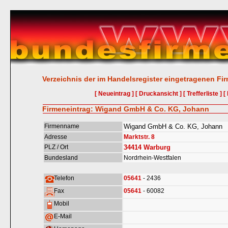
Verzeichnis der im Handelsregister eingetragenen Fi
[ Neueintrag ]
[ Druckansicht ]
[ Trefferliste ]
[
Firmeneintrag: Wigand GmbH & Co. KG, Johann
Firmenname
Wigand GmbH & Co. KG, Johann
Adresse
Marktstr. 8
PLZ / Ort
34414
Warburg
Bundesland
Nordrhein-Westfalen
Telefon
05641
- 2436
Fax
05641
- 60082
Mobil
E-Mail