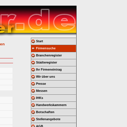
Start
gen
Firmensuche
Branchenregister
Städteregister
Ihr Firmeneintrag
Wir über uns
Presse
Messen
IHKs
Handwerkskammern
Botschaften
Stellenangebote
AGB