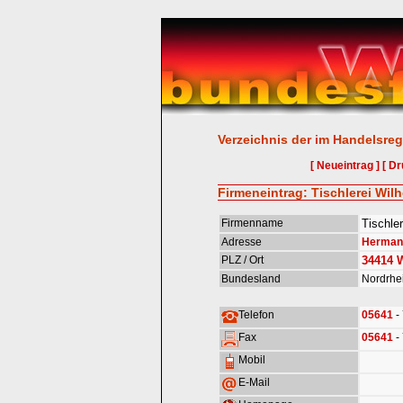
Verzeichnis der im Handelsreg
[ Neueintrag ]
[ Dr
Firmeneintrag: Tischlerei Wi
Firmenname
Tischle
Adresse
Herman
PLZ / Ort
34414
Bundesland
Nordrhe
Telefon
05641
-
Fax
05641
-
Mobil
E-Mail