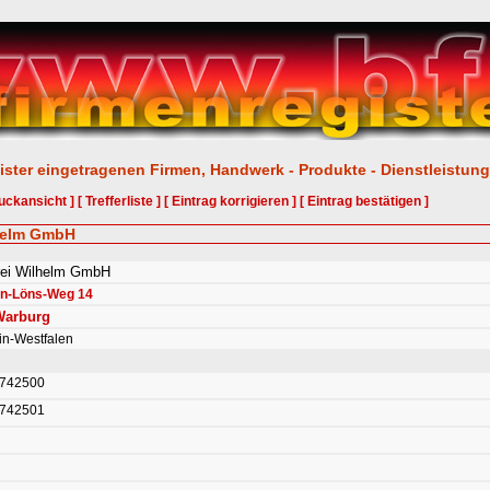
ister eingetragenen Firmen, Handwerk - Produkte - Dienstleistun
uckansicht ]
[ Trefferliste ]
[ Eintrag korrigieren ]
[ Eintrag bestätigen ]
lhelm GmbH
rei Wilhelm GmbH
n-Löns-Weg 14
Warburg
in-Westfalen
 742500
 742501