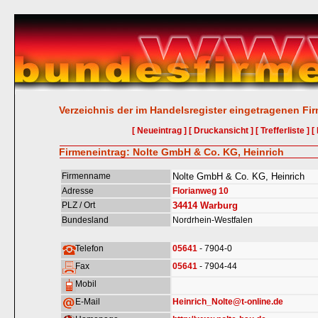
Verzeichnis der im Handelsregister eingetragenen Fi
[ Neueintrag ]
[ Druckansicht ]
[ Trefferliste ]
[
Firmeneintrag: Nolte GmbH & Co. KG, Heinrich
Firmenname
Nolte GmbH & Co. KG, Heinrich
Adresse
Florianweg 10
PLZ / Ort
34414
Warburg
Bundesland
Nordrhein-Westfalen
Telefon
05641
- 7904-0
Fax
05641
- 7904-44
Mobil
E-Mail
Heinrich_Nolte@t-online.de