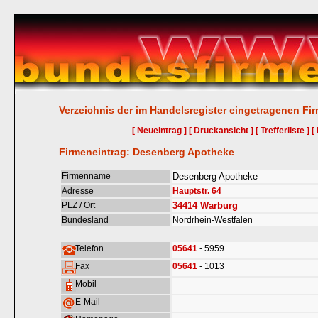
Verzeichnis der im Handelsregister eingetragenen Fi
[ Neueintrag ]
[ Druckansicht ]
[ Trefferliste ]
[
Firmeneintrag: Desenberg Apotheke
Firmenname
Desenberg Apotheke
Adresse
Hauptstr. 64
PLZ / Ort
34414
Warburg
Bundesland
Nordrhein-Westfalen
Telefon
05641
- 5959
Fax
05641
- 1013
Mobil
E-Mail