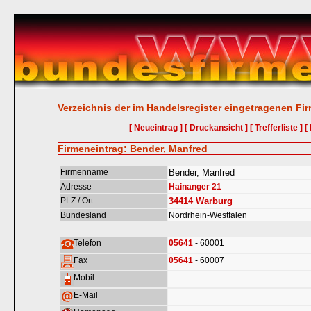
Verzeichnis der im Handelsregister eingetragenen Fi
[ Neueintrag ]
[ Druckansicht ]
[ Trefferliste ]
[
Firmeneintrag: Bender, Manfred
Firmenname
Bender, Manfred
Adresse
Hainanger 21
PLZ / Ort
34414
Warburg
Bundesland
Nordrhein-Westfalen
Telefon
05641
- 60001
Fax
05641
- 60007
Mobil
E-Mail