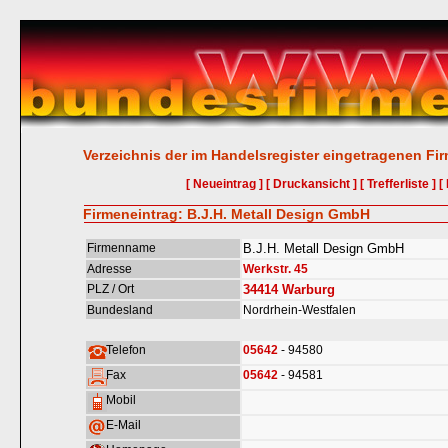
Verzeichnis der im Handelsregister eingetragenen Fi
[ Neueintrag ]
[ Druckansicht ]
[ Trefferliste ]
[
Firmeneintrag: B.J.H. Metall Design GmbH
Firmenname
B.J.H. Metall Design GmbH
Adresse
Werkstr. 45
PLZ / Ort
34414
Warburg
Bundesland
Nordrhein-Westfalen
Telefon
05642
- 94580
Fax
05642
- 94581
Mobil
E-Mail