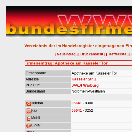
Verzeichnis der im Handelsregister eingetragenen Fi
[ Neueintrag ]
[ Druckansicht ]
[ Trefferliste ]
[
Firmeneintrag: Apotheke am Kasseler Tor
Firmenname
Apotheke am Kasseler Tor
Adresse
Kasseler Str. 2
PLZ / Ort
34414
Warburg
Bundesland
Nordrhein-Westfalen
Telefon
05641
- 8300
Fax
05641
- 3252
Mobil
E-Mail