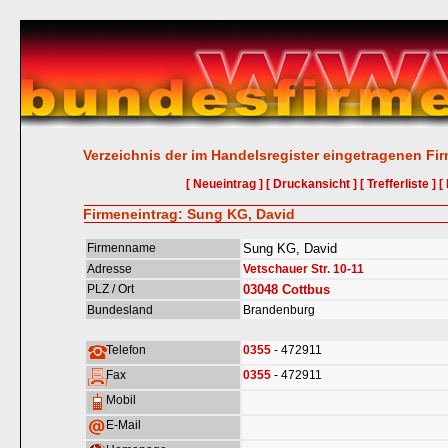
Verzeichnis der im Handelsregister eingetragenen Fi
[ Neueintrag ]
[ Druckansicht ]
[ Trefferliste ]
[
Firmeneintrag: Sung KG, David
Firmenname
Sung KG, David
Adresse
Vetschauer Str. 10-11
PLZ / Ort
03048
Cottbus
Bundesland
Brandenburg
Telefon
0355
- 472911
Fax
0355
- 472911
Mobil
E-Mail