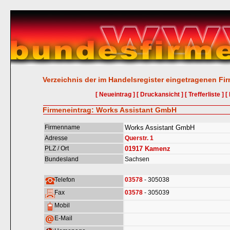
Verzeichnis der im Handelsregister eingetragenen Fi
[ Neueintrag ]
[ Druckansicht ]
[ Trefferliste ]
[
Firmeneintrag: Works Assistant GmbH
Firmenname
Works Assistant GmbH
Adresse
Querstr. 1
PLZ / Ort
01917
Kamenz
Bundesland
Sachsen
Telefon
03578
- 305038
Fax
03578
- 305039
Mobil
E-Mail