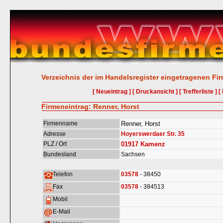
Verzeichnis der im Handelsregister eingetragenen Fi
[ Neueintrag ]
[ Druckansicht ]
[ Trefferliste ]
[
Firmeneintrag: Renner, Horst
Firmenname
Renner, Horst
Adresse
Hoyerswerdaer Str. 35
PLZ / Ort
01917
Kamenz
Bundesland
Sachsen
Telefon
03578
- 38450
Fax
03578
- 384513
Mobil
E-Mail