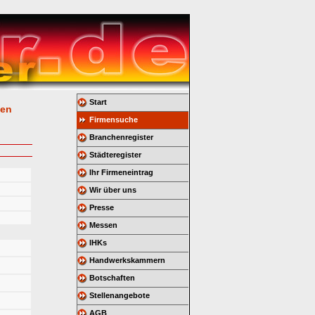
Start
gen
Firmensuche
Branchenregister
Städteregister
Ihr Firmeneintrag
Wir über uns
Presse
Messen
IHKs
Handwerkskammern
Botschaften
Stellenangebote
AGB