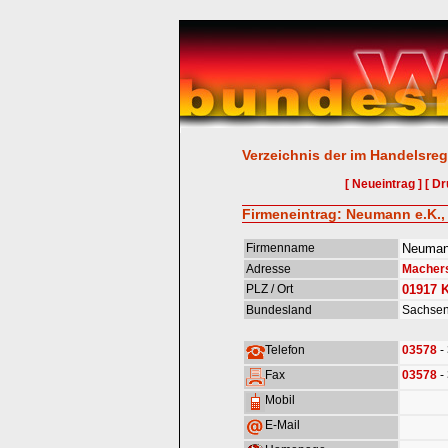
Verzeichnis der im Handelsreg
[ Neueintrag ]
[ Dr
Firmeneintrag: Neumann e.K.
Firmenname
Neuman
Adresse
Machers
PLZ / Ort
01917
Bundesland
Sachse
Telefon
03578
-
Fax
03578
-
Mobil
E-Mail