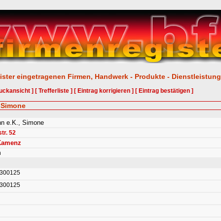
ister eingetragenen Firmen, Handwerk - Produkte - Dienstleistun
uckansicht ]
[ Trefferliste ]
[ Eintrag korrigieren ]
[ Eintrag bestätigen ]
, Simone
n e.K., Simone
tr. 52
Kamenz
n
 300125
 300125