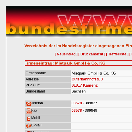
Verzeichnis der im Handelsregister eingetragenen Fi
[ Neueintrag ]
[ Druckansicht ]
[ Trefferliste ]
[
Firmeneintrag: Mietpark GmbH & Co. KG
Firmenname
Mietpark GmbH & Co. KG
Adresse
Güterbahnhofstr. 3
PLZ / Ort
01917
Kamenz
Bundesland
Sachsen
Telefon
03578
- 389827
Fax
03578
- 389849
Mobil
E-Mail