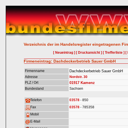
Verzeichnis der im Handelsregister eingetragenen Fi
[ Neueintrag ]
[ Druckansicht ]
[ Trefferliste ]
[
Firmeneintrag: Dachdeckerbetrieb Sauer GmbH
Firmenname
Dachdeckerbetrieb Sauer GmbH
Adresse
Nordstr. 30
PLZ / Ort
01917
Kamenz
Bundesland
Sachsen
Telefon
03578
- 850
Fax
03578
- 785358
Mobil
E-Mail