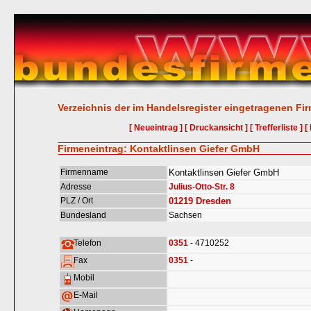
Verzeichnis der im Handelsregister eingetragenen Fi
[ Neueintrag ]
[ Druckansicht ]
[ Trefferliste ]
[
Firmeneintrag: Kontaktlinsen Giefer GmbH
Firmenname
Kontaktlinsen Giefer GmbH
Adresse
Julius-Otto-Str. 8
PLZ / Ort
01219
Dresden
Bundesland
Sachsen
Telefon
0351
- 4710252
Fax
0351
-
Mobil
E-Mail