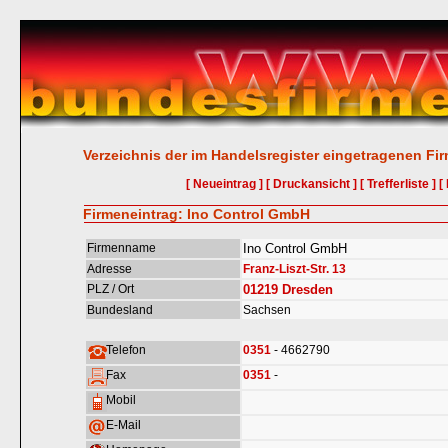
Verzeichnis der im Handelsregister eingetragenen Fi
[ Neueintrag ]
[ Druckansicht ]
[ Trefferliste ]
[
Firmeneintrag: Ino Control GmbH
Firmenname
Ino Control GmbH
Adresse
Franz-Liszt-Str. 13
PLZ / Ort
01219
Dresden
Bundesland
Sachsen
Telefon
0351
- 4662790
Fax
0351
-
Mobil
E-Mail