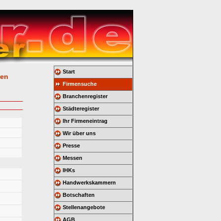
Start
gen
Firmensuche
Branchenregister
Städteregister
Ihr Firmeneintrag
Wir über uns
Presse
Messen
IHKs
Handwerkskammern
Botschaften
Stellenangebote
AGB