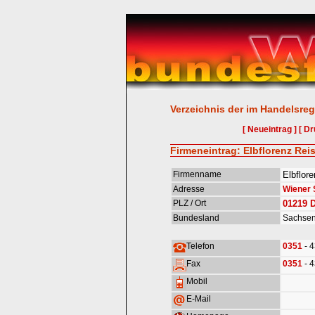
Verzeichnis der im Handelsreg
[ Neueintrag ]
[ Dr
Firmeneintrag: Elbflorenz Re
Firmenname
Elbflor
Adresse
Wiener S
PLZ / Ort
01219
Bundesland
Sachse
Telefon
0351
- 
Fax
0351
- 
Mobil
E-Mail