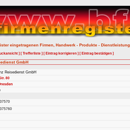
ister eingetragenen Firmen, Handwerk - Produkte - Dienstleistun
uckansicht ]
[ Trefferliste ]
[ Eintrag korrigieren ]
[ Eintrag bestätigen ]
isedienst GmbH
enz Reisedienst GmbH
tr. 80
Dresden
n
437570
4375760