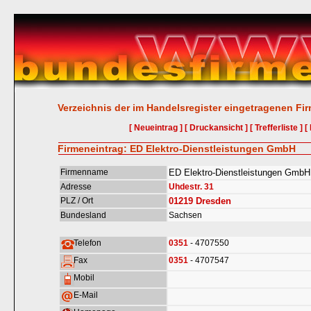
Verzeichnis der im Handelsregister eingetragenen Fi
[ Neueintrag ]
[ Druckansicht ]
[ Trefferliste ]
[
Firmeneintrag: ED Elektro-Dienstleistungen GmbH
Firmenname
ED Elektro-Dienstleistungen GmbH
Adresse
Uhdestr. 31
PLZ / Ort
01219
Dresden
Bundesland
Sachsen
Telefon
0351
- 4707550
Fax
0351
- 4707547
Mobil
E-Mail