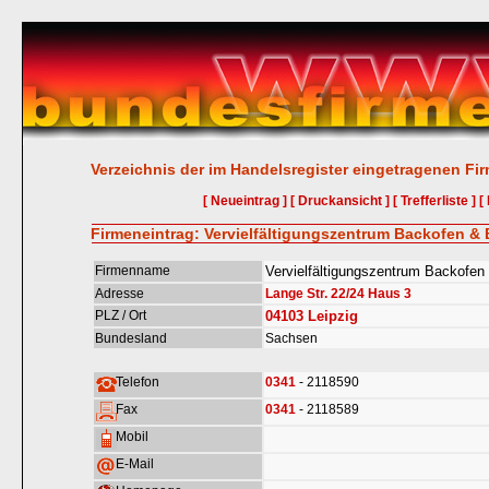
Verzeichnis der im Handelsregister eingetragenen Fi
[ Neueintrag ]
[ Druckansicht ]
[ Trefferliste ]
[
Firmeneintrag: Vervielfältigungszentrum Backofen 
Firmenname
Vervielfältigungszentrum Backofe
Adresse
Lange Str. 22/24 Haus 3
PLZ / Ort
04103
Leipzig
Bundesland
Sachsen
Telefon
0341
- 2118590
Fax
0341
- 2118589
Mobil
E-Mail